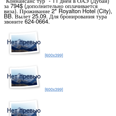
"Коннайсанс тур" - 11 дней в ОАЭ (Дубаи)
за 794$ (дополнительно оплачивается
виза). Проживание 2* Royalton Hotel (City),
BB. Вылет 25.09. Для бронирования тура
звоните 624-0664.
[600x399]
[600x399]