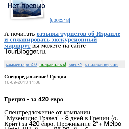
[600x318]
А почитать
отзывы туристов об Израиле
и спланировать экскурсионный
вы можете на сайте
маршрут
TourBlogger.ru.
комментарии: 0
понравилось!
вверх^
к полной версии
Спецпредложение! Греция
16-09-2013 11:08
Греция - за 420 евро
Спецпредложение от компании
"Музенидис Трэвел" - 8 дней в Греции (о.
Крит) за 420 евро. Проживание 2*+ Melpo
Hotel, BB. Вылет 25.09. Для бронирования