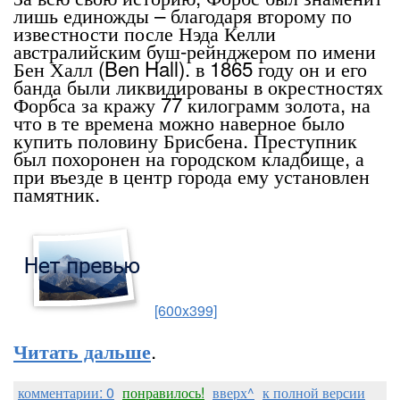
лишь единожды – благодаря второму по
известности после Нэда Келли
австралийским буш-рейнджером по имени
Бен Халл (Ben Hall). в 1865 году он и его
банда были ликвидированы в окрестностях
Форбса за кражу 77 килограмм золота, на
что в те времена можно наверное было
купить половину Брисбена. Преступник
был похоронен на городском кладбище, а
при въезде в центр города ему установлен
памятник.
[600x399]
.
Читать дальше
комментарии: 0
понравилось!
вверх^
к полной версии