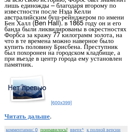
лишь единожды – благодаря второму по
известности после Нэда Келли
австралийским буш-рейнджером по имени
Бен Халл (Ben Hall). в 1865 году он и его
банда были ликвидированы в окрестностях
Форбса за кражу 77 килограмм золота, на
что в те времена можно наверное было
купить половину Брисбена. Преступник
был похоронен на городском кладбище, а
при въезде в центр города ему установлен
памятник.
[600x399]
.
Читать дальше
комментарии: 0
понравилось!
вверх^
к полной версии