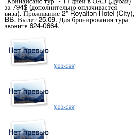
"Коннайсанс тур" - 11 дней в ОАЭ (Дубаи)
за 794$ (дополнительно оплачивается
виза). Проживание 2* Royalton Hotel (City),
BB. Вылет 25.09. Для бронирования тура
звоните 624-0664.
[600x399]
[600x399]