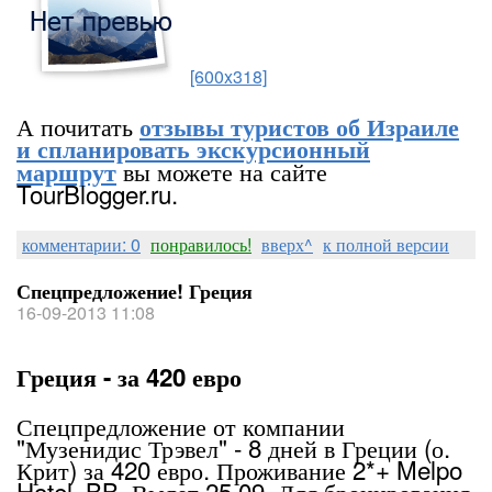
[600x318]
А почитать
отзывы туристов об Израиле
и спланировать экскурсионный
вы можете на сайте
маршрут
TourBlogger.ru.
комментарии: 0
понравилось!
вверх^
к полной версии
Спецпредложение! Греция
16-09-2013 11:08
Греция - за 420 евро
Спецпредложение от компании
"Музенидис Трэвел" - 8 дней в Греции (о.
Крит) за 420 евро. Проживание 2*+ Melpo
Hotel, BB. Вылет 25.09. Для бронирования