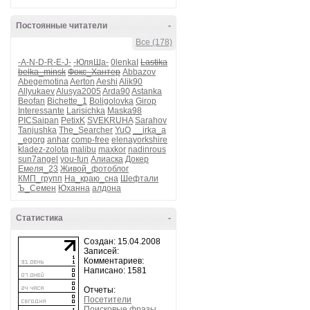
Постоянные читатели
-
Все (178)
-A-N-D-R-E-J-
-ЮляШа-
0lenkaI
Lastika
belka_minsk
Фокс_Хантер
Abbazov
Abegemotina
Aerton
Aeshi
Alik90
Allyukaev
Alusya2005
Arda90
Astanka
Beofan
Bichette_1
Boligolovka
Girop
Interessante
Larisichka
Maska98
PICSaipan
PetixK
SVEKRUHA
Sarahov
Tanjushka
The_Searcher
YuO
__irka_a
_egorg
anhar
comp-free
elenayorkshire
kladez-zolota
malibu
maxkor
nadinrous
sun7angel
you-fun
Алиаска
Докер
Емеля_23
Живой_фотоблог
КМП_групп
На_краю_сна
Шефтали
Ъ_Семен
Юханна
алдона
Статистика
-
Создан: 15.04.2008
Записей:
Комментариев:
Написано: 1581
Отчеты:
Посетители
Поисковые фразы