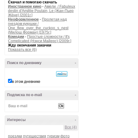
Скачал и помогаю скачать
Иностранное кино
-
Амели / Fabuleux
destin d'Amйlie Poulain, Le (Жан-Пьер
Жёне) [2001г.]
Неоформленное
-
Пролетая над
гнездом кукушки /
One_flew_over_the_cuckoo_s_nest
(Милош Форман) [1975г.]
Комедии
-
Простые сложности / It's
Complicated (Нэнси Майерс) [2009г.]
Жду окончания закачки
Показать все (6)
Поиск по дневнику
-
в этом дневнике
Подписка по e-mail
-
Интересы
-
Все (4)
поездки
путешествия
туризм
фото