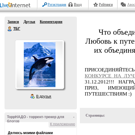
Регистрация
Вход
Рейтинги
Авос
Записи
Друзья
Комментарии
ТБГ
Что объед
Любовь к путе
их объедин
ПРИСОЕДИНЯЙТЕС
КОНКУРСЕ НА ЛУ
31.12.2012!!! Н
ПРИЗ, ИМЕЮЩИ
ПУТЕШЕСТВИЯМ :)
В друзья
Страницы:
ТоррНАДО - торрент-трекер для
-
блогов
К приложению
Делюсь моими файлами