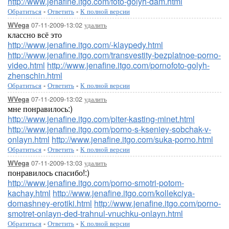
http://www.jenafine.itgo.com/foto-golyh-dam.html
Обратиться
-
Ответить
-
К полной версии
07-11-2009-13:02
удалить
WVega
классно всё это
http://www.jenafine.itgo.com/-klaypedy.html
http://www.jenafine.itgo.com/transvestity-bezplatnoe-porno-
video.html
http://www.jenafine.itgo.com/pornofoto-golyh-
zhenschin.html
Обратиться
-
Ответить
-
К полной версии
07-11-2009-13:02
удалить
WVega
мне понравилось:)
http://www.jenafine.itgo.com/piter-kasting-minet.html
http://www.jenafine.itgo.com/porno-s-kseniey-sobchak-v-
onlayn.html
http://www.jenafine.itgo.com/suka-porno.html
Обратиться
-
Ответить
-
К полной версии
07-11-2009-13:03
удалить
WVega
понравилось спасибо!:)
http://www.jenafine.itgo.com/porno-smotri-potom-
kachay.html
http://www.jenafine.itgo.com/kollekciya-
domashney-erotiki.html
http://www.jenafine.itgo.com/porno-
smotret-onlayn-ded-trahnul-vnuchku-onlayn.html
Обратиться
-
Ответить
-
К полной версии