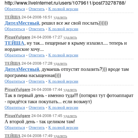
http://www.liveinternet.ru/users/1079611/post73278788/
Обратиться
-
Ответить
-
К полной версии
24-04-2008-16:51
удалить
ТЕЙША
ДятелМестный
, решил все же свой послать))))))
Обратиться
-
Ответить
-
К полной версии
24-04-2008-17:27
удалить
PicusVulgare
ТЕЙША
, ну так... пещерные в крыму излазил.... теперь и
иорданские хочу...
Обратиться
-
Ответить
-
К полной версии
24-04-2008-17:28
удалить
ТЕЙША
ДятелМестный
, думаешь отпустят полазить?))) вроде там
программа насыщенная))))
Обратиться
-
Ответить
-
К полной версии
24-04-2008-17:44
удалить
PicusVulgare
Так в первый день - именно туда!!! (потярял тут фотоаппарат
- придётся таки покупать... если возьмут)
Обратиться
-
Ответить
-
К полной версии
24-04-2008-17:45
удалить
PicusVulgare
А второй день - так целиком там!
Обратиться
-
Ответить
-
К полной версии
24-04-2008-17:49
удалить
ТЕЙША