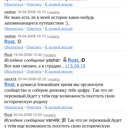
Обратиться
-
Ответить
-
К полной версии
18-04-2008-19:13
удалить
yashar
Не знаю есть ли в моей истории какое-нибудь
запоминающееся путешествие :)..
Обратиться
-
Ответить
-
К полной версии
18-04-2008-19:13
удалить
yashar
Rost
, :D
Обратиться
-
Ответить
-
К полной версии
19-04-2008-13:42
удалить
Rost
Исходное сообщение
yashar:
Rost
, :D
Вот вам смешно, а я страдаю...
LI 5.09.15
Обратиться
-
Ответить
-
К полной версии
20-04-2008-02:22
удалить
van41k
Rost
, я думаю,в ближайшее время мы организуем
сообщество и соберем денюжку тебе цифру. Так что не
переживай,будет у тебя еще возможность посетить свою
историческую родину
Обратиться
-
Ответить
-
К полной версии
20-04-2008-12:50
удалить
Rost
Исходное сообщение
van4ik: [B Так что не переживай,будет
у тебя еще возможность посетить свою историческую