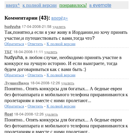
вверх^
к полной версии
понравилось!
в evernote
Комментарии (43):
вперёд»
17-04-2008-21:58
удалить
hudyuha
Так,понятно,а если я уже живу в Иордании,но хочу принять
участие,и путешествовать с вами,тогда что?
Обратиться
-
Ответить
-
К полной версии
18-04-2008-11:11
удалить
ТБГ
hudyuha, в любом случае, необходимо принять участие в
конкурсе на лучшую историю. И если выиграете, тогда
будем договариваться как с вами быть :)
Обратиться
-
Ответить
-
К полной версии
18-04-2008-12:26
удалить
ЛучшееВидео
Понятно.. Опять конкурсы для богатых... А бедные евреи
без фотоаппарата и мобильного телефона приравниваются к
пролетариям и вместе с ними пролетают...
Обратиться
-
Ответить
-
К полной версии
18-04-2008-12:26
удалить
Rost
Понятно.. Опять конкурсы для богатых... А бедные евреи
без фотоаппарата и мобильного телефона приравниваются к
пролетариям и вместе с ними пролетают..