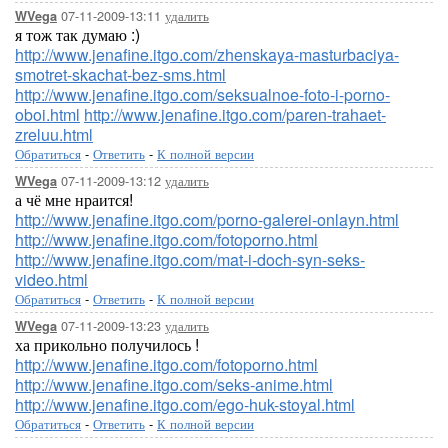
07-11-2009-13:11
удалить
WVega
я тож так думаю :)
http://www.jenafine.itgo.com/zhenskaya-masturbaciya-
smotret-skachat-bez-sms.html
http://www.jenafine.itgo.com/seksualnoe-foto-i-porno-
oboi.html
http://www.jenafine.itgo.com/paren-trahaet-
zreluu.html
Обратиться
-
Ответить
-
К полной версии
07-11-2009-13:12
удалить
WVega
а чё мне нраится!
http://www.jenafine.itgo.com/porno-galerei-onlayn.html
http://www.jenafine.itgo.com/fotoporno.html
http://www.jenafine.itgo.com/mat-i-doch-syn-seks-
video.html
Обратиться
-
Ответить
-
К полной версии
07-11-2009-13:23
удалить
WVega
ха прикольно получилось !
http://www.jenafine.itgo.com/fotoporno.html
http://www.jenafine.itgo.com/seks-anime.html
http://www.jenafine.itgo.com/ego-huk-stoyal.html
Обратиться
-
Ответить
-
К полной версии