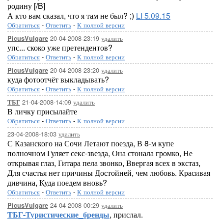
родину [/B]
А кто вам сказал, что я там не был? ;)
LI 5.09.15
Обратиться
-
Ответить
-
К полной версии
20-04-2008-23:19
удалить
PicusVulgare
упс... скоко уже претендентов?
Обратиться
-
Ответить
-
К полной версии
20-04-2008-23:20
удалить
PicusVulgare
куда фотоотчёт выкладывать?
Обратиться
-
Ответить
-
К полной версии
21-04-2008-14:09
удалить
ТБГ
В личку присылайте
Обратиться
-
Ответить
-
К полной версии
23-04-2008-18:03
удалить
С Казанского на Сочи Летают поезда, В 8-м купе
полночном Гуляет секс-звезда, Она стонала громко, Не
открывая глаз, Гитара пела звонко, Ввергая всех в экстаз,
Для счастья нет причины Достойней, чем любовь. Красивая
дивчина, Куда поедем вновь?
Обратиться
-
Ответить
-
К полной версии
24-04-2008-00:29
удалить
PicusVulgare
ТБГ-Туристические_бренды
, прислал.