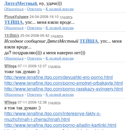
ДятелМестный
, ну, удачи)))
Обратиться
-
Ответить
-
К полной версии
24-04-2008-19:10
удалить
PicusVulgare
ТЕЙША
, упс... меня взяли вроде...
Обратиться
-
Ответить
-
К полной версии
25-04-2008-06:42
удалить
ТЕЙША
Исходное сообщение ДятелМестный
ТЕЙША
, упс... меня
взяли вроде...
да? поздравляю)))) а меня наверно нет)))
Обратиться
-
Ответить
-
К полной версии
07-11-2009-12:37
удалить
WVega
тоже так думаю :)
http://www.jenafine.itgo.com/devushki-ero-porno.html
http://www.jenafine.itgo.com/porno-smotret-orbakayte.html
http://www.jenafine.itgo.com/porno-rasskazy-svingery.html
Обратиться
-
Ответить
-
К полной версии
07-11-2009-12:38
удалить
WVega
я тож так думаю :)
http://www.jenafine.itgo.com/interesnye-fakty-o-
muzhchinah-i-zhenschinah.html
http://www.jenafine.itgo.com/porno-alladin-kartinki.html