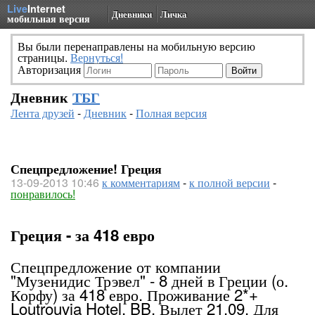
Live
Internet
Дневники
Личка
мобильная версия
Вы были перенаправлены на мобильную версию
страницы.
Вернуться!
Авторизация
Дневник
ТБГ
Лента друзей
-
Дневник
-
Полная версия
Спецпредложение! Греция
13-09-2013 10:46
к комментариям
-
к полной версии
-
понравилось!
Греция - за 418 евро
Спецпредложение от компании
"Музенидис Трэвел" - 8 дней в Греции (о.
Корфу) за 418 евро. Проживание 2*+
Loutrouvia Hotel, BB. Вылет 21.09. Для