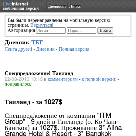
Live
Internet
Дневники
Личка
мобильная версия
Вы были перенаправлены на мобильную версию
страницы.
Вернуться!
Авторизация
Дневник
ТБГ
Лента друзей
-
Дневник
-
Полная версия
Спецпредложение! Таиланд
22-08-2013 10:13
к комментариям
-
к полной версии
-
понравилось!
Таиланд - за 1027$
Спецпредложение от компании "ITM
Group" - 9 дней в Таиланде (о. Ко Чанг -
Бангкок) за 1027$. Проживание 3* Alina
Grande Hotel & Resort - 3* Bangkok