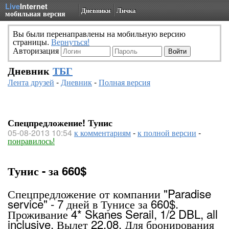
Live
Internet
Дневники
Личка
мобильная версия
Вы были перенаправлены на мобильную версию
страницы.
Вернуться!
Авторизация
Дневник
ТБГ
Лента друзей
-
Дневник
-
Полная версия
Спецпредложение! Тунис
05-08-2013 10:54
к комментариям
-
к полной версии
-
понравилось!
Тунис - за 660$
Спецпредложение от компании "Paradise
service" - 7 дней в Тунисе за 660$.
Проживание 4* Skanes Serail, 1/2 DBL, all
inclusive. Вылет 22.08. Для бронирования