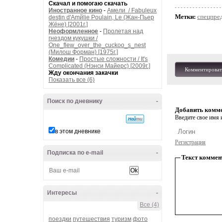
Скачал и помогаю скачать
Иностранное кино
-
Амели / Fabuleux
Метки:
спецпре
destin d'Amйlie Poulain, Le (Жан-Пьер
Жёне) [2001г.]
Неоформленное
-
Пролетая над
гнездом кукушки /
One_flew_over_the_cuckoo_s_nest
(Милош Форман) [1975г.]
Комедии
-
Простые сложности / It's
Complicated (Нэнси Майерс) [2009г.]
Комментироват
Жду окончания закачки
Показать все (6)
Поиск по дневнику
-
Добавить комм
Введите свое имя и
в этом дневнике
Регистрация
Подписка по e-mail
-
Текст коммен
Интересы
-
Все (4)
поездки
путешествия
туризм
фото