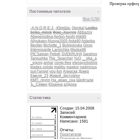
Проверка орфог
Постоянные читатели
-
Все (178)
-A-N-D-R-E-J-
-ЮляШа-
0lenkaI
Lastika
belka_minsk
Фокс_Хантер
Abbazov
Abegemotina
Aerton
Aeshi
Alik90
Allyukaev
Alusya2005
Arda90
Astanka
Beofan
Bichette_1
Boligolovka
Girop
Interessante
Larisichka
Maska98
PICSaipan
PetixK
SVEKRUHA
Sarahov
Tanjushka
The_Searcher
YuO
__irka_a
_egorg
anhar
comp-free
elenayorkshire
kladez-zolota
malibu
maxkor
nadinrous
sun7angel
you-fun
Алиаска
Докер
Емеля_23
Живой_фотоблог
КМП_групп
На_краю_сна
Шефтали
Ъ_Семен
Юханна
алдона
Статистика
-
Создан: 15.04.2008
Записей:
Комментариев:
Написано: 1581
Отчеты:
Посетители
Поисковые фразы