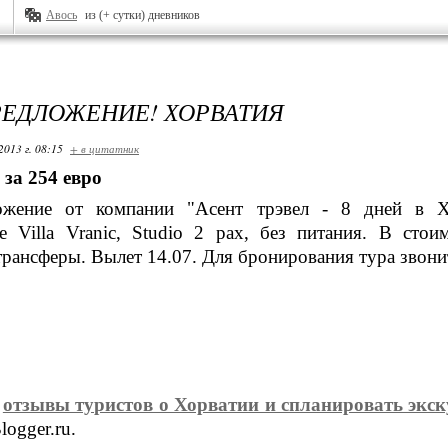
Авось
из (+ сутки) дневников
ЕДЛОЖЕНИЕ! ХОРВАТИЯ
2013 г. 08:15
+ в цитатник
 за 254 евро
ожение от компании "Асент трэвел - 8 дней в Х
 Villa Vranic, Studio 2 pax, без питания. В стои
 трансферы. Вылет 14.07. Для бронирования тура звони
ь
отзывы туристов о Хорватии и спланировать эк
logger.ru.