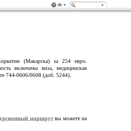
орватии (Макарска) за 254 евро.
мость включены виза, медицинская
те 744-0606/0608 (доб. 5244).
скурсионный маршрут
вы можете на