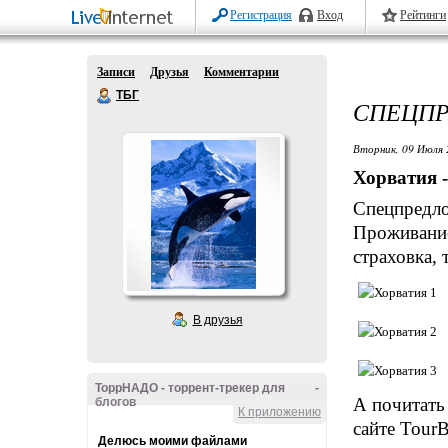
Регистрация
Вход
Рейтинги
Записи
Друзья
Комментарии
ТБГ
СПЕЦПР
Вторник, 09 Июля 
Хорватия -
Спецпредл
Проживание
страховка,
В друзья
ТоррНАДО - торрент-трекер для
-
А почитат
блогов
К приложению
сайте TourB
Делюсь моими файлами