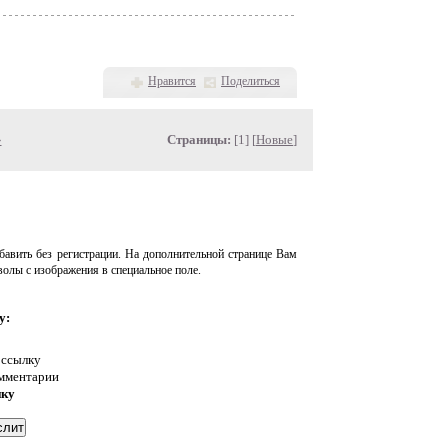
Нравится
Поделиться
»
Страницы:
[1] [
Новые
]
авить без регистрации. На дополнительной странице Вам
волы с изображения в специальное поле.
у:
 ссылку
омментарии
нку