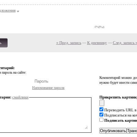
дложения
« Пред. запись
—
К дневнику
—
След. запись 
ь
ентарий:
 пароль на сайте:
Комментарий можно доб
нужно будет ввести сим
Напоминание пароля
тария:
смайлики
Прикрепить картинк
Переводить URL в
Подписаться на к
Подписать карти