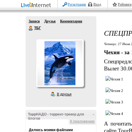
Регистрация
Вход
Рейтинги
Записи
Друзья
Комментарии
ТБГ
СПЕЦПР
Четверг, 27 Июня 
Чехия - за
Спецпредло
Вылет 30.0
В друзья
ТоррНАДО - торрент-трекер для
-
блогов
К приложению
А почитат
сайте TourB
Делюсь моими файлами