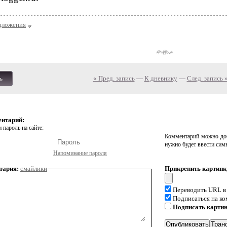
дложения
« Пред. запись
—
К дневнику
—
След. запись 
ь
ентарий:
 пароль на сайте:
Комментарий можно доб
нужно будет ввести сим
Напоминание пароля
тария:
смайлики
Прикрепить картинк
Переводить URL в
Подписаться на к
Подписать карти