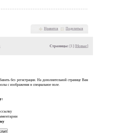
Нравится
Поделиться
»
Страницы:
[1] [
Новые
]
авить без регистрации. На дополнительной странице Вам
волы с изображения в специальное поле.
у:
 ссылку
омментарии
нку