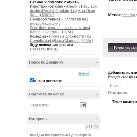
Скачал и помогаю скачать
Иностранное кино
-
Амели / Fabuleux
destin d'Amйlie Poulain, Le (Жан-Пьер
Метки:
спецпре
Жёне) [2001г.]
Неоформленное
-
Пролетая над
гнездом кукушки /
One_flew_over_the_cuckoo_s_nest
(Милош Форман) [1975г.]
Комедии
-
Простые сложности / It's
Complicated (Нэнси Майерс) [2009г.]
Жду окончания закачки
Комментироват
Показать все (6)
Поиск по дневнику
-
Добавить комм
Введите свое имя и
в этом дневнике
Регистрация
Подписка по e-mail
-
Текст коммен
Интересы
-
Все (4)
поездки
путешествия
туризм
фото