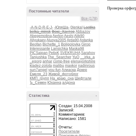
Проверка орфог
Постоянные читатели
-
Все (178)
-A-N-D-R-E-J-
-ЮляШа-
0lenkaI
Lastika
belka_minsk
Фокс_Хантер
Abbazov
Abegemotina
Aerton
Aeshi
Alik90
Allyukaev
Alusya2005
Arda90
Astanka
Beofan
Bichette_1
Boligolovka
Girop
Interessante
Larisichka
Maska98
PICSaipan
PetixK
SVEKRUHA
Sarahov
Tanjushka
The_Searcher
YuO
__irka_a
_egorg
anhar
comp-free
elenayorkshire
kladez-zolota
malibu
maxkor
nadinrous
sun7angel
you-fun
Алиаска
Докер
Емеля_23
Живой_фотоблог
КМП_групп
На_краю_сна
Шефтали
Ъ_Семен
Юханна
алдона
Статистика
-
Создан: 15.04.2008
Записей:
Комментариев:
Написано: 1581
Отчеты:
Посетители
Поисковые фразы