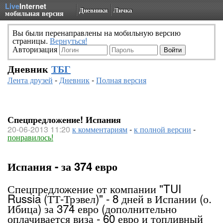
Live
Internet
Дневники
Личка
мобильная версия
Вы были перенаправлены на мобильную версию
страницы.
Вернуться!
Авторизация
Дневник
ТБГ
Лента друзей
-
Дневник
-
Полная версия
Спецпредложение! Испания
20-06-2013 11:20
к комментариям
-
к полной версии
-
понравилось!
Испания - за 374 евро
Спецпредложение от компании "TUI
Russia (ТТ-Трэвел)" - 8 дней в Испании (о.
Ибица) за 374 евро (дополнительно
оплачивается виза - 60 евро и топливный