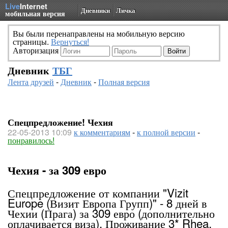
Live
Internet
Дневники
Личка
мобильная версия
Вы были перенаправлены на мобильную версию
страницы.
Вернуться!
Авторизация
Дневник
ТБГ
Лента друзей
-
Дневник
-
Полная версия
Спецпредложение! Чехия
22-05-2013 10:09
к комментариям
-
к полной версии
-
понравилось!
Чехия - за 309 евро
Спецпредложение от компании "Vizit
Europe (Визит Европа Групп)" - 8 дней в
Чехии (Прага) за 309 евро (дополнительно
оплачивается виза). Проживание 3* Rhea,