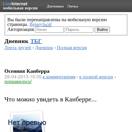
Live
Internet
Дневники
Личка
мобильная версия
Вы были перенаправлены на мобильную версию
страницы.
Вернуться!
Авторизация
Дневник
ТБГ
Лента друзей
-
Дневник
-
Полная версия
Осенняя Канберра
28-04-2013 16:35
к комментариям
-
к полной версии
-
понравилось!
Что можно увидеть в Канберре...