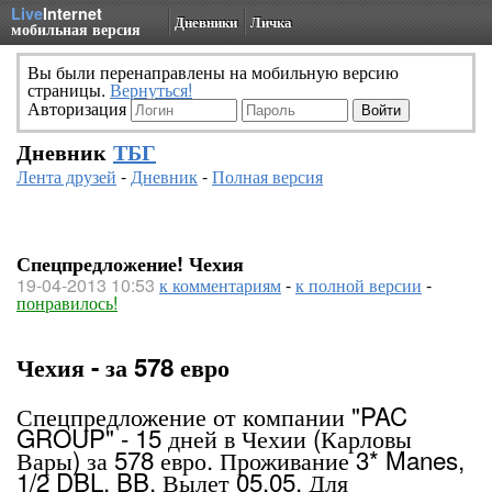
Live
Internet
Дневники
Личка
мобильная версия
Вы были перенаправлены на мобильную версию
страницы.
Вернуться!
Авторизация
Дневник
ТБГ
Лента друзей
-
Дневник
-
Полная версия
Спецпредложение! Чехия
19-04-2013 10:53
к комментариям
-
к полной версии
-
понравилось!
Чехия - за 578 евро
Спецпредложение от компании "PAC
GROUP" - 15 дней в Чехии (Карловы
Вары) за 578 евро. Проживание 3* Manes,
1/2 DBL, BB. Вылет 05.05. Для