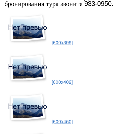
бронирования тура звоните 933-0950.
[600x399]
[600x402]
[600x450]