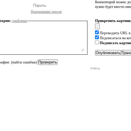
Комментарий можно доб
нужно будет ввести сим
Напоминание пароля
тария:
смайлики
Прикрепить картинк
Переводить URL в
Подписаться на к
Подписать карти
рафии: (найти ошибки)