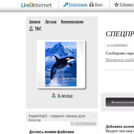
Регистрация
Вход
Рейтинги
Записи
Друзья
Комментарии
ТБГ
СПЕЦПР
+ в цитатник
Cообщение скры
Прочитать сооб
В друзья
Комментироват
ТоррНАДО - торрент-трекер для
-
блогов
К приложению
Добавить комм
Введите свое имя и
Делюсь моими файлами