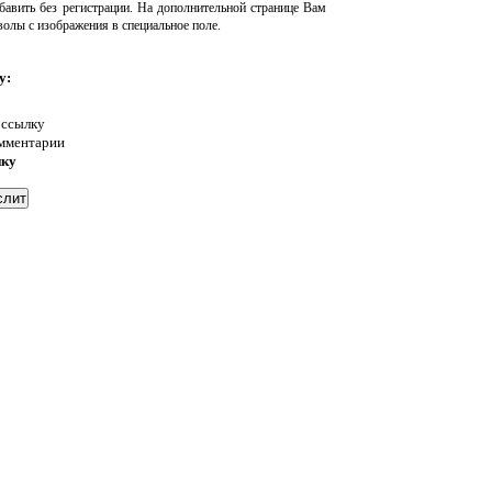
авить без регистрации. На дополнительной странице Вам
волы с изображения в специальное поле.
у:
 ссылку
омментарии
нку