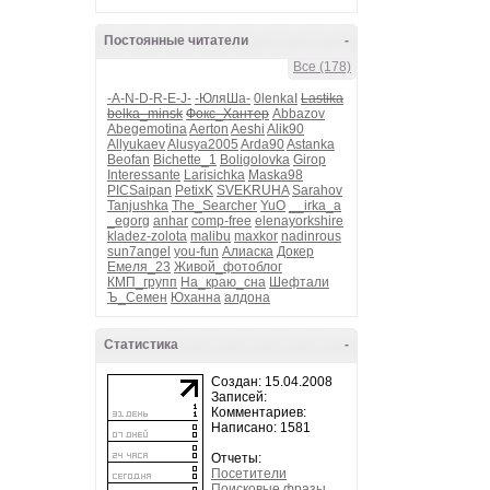
Постоянные читатели
-
Все (178)
-A-N-D-R-E-J-
-ЮляШа-
0lenkaI
Lastika
belka_minsk
Фокс_Хантер
Abbazov
Abegemotina
Aerton
Aeshi
Alik90
Allyukaev
Alusya2005
Arda90
Astanka
Beofan
Bichette_1
Boligolovka
Girop
Interessante
Larisichka
Maska98
PICSaipan
PetixK
SVEKRUHA
Sarahov
Tanjushka
The_Searcher
YuO
__irka_a
_egorg
anhar
comp-free
elenayorkshire
kladez-zolota
malibu
maxkor
nadinrous
sun7angel
you-fun
Алиаска
Докер
Емеля_23
Живой_фотоблог
КМП_групп
На_краю_сна
Шефтали
Ъ_Семен
Юханна
алдона
Статистика
-
Создан: 15.04.2008
Записей:
Комментариев:
Написано: 1581
Отчеты:
Посетители
Поисковые фразы