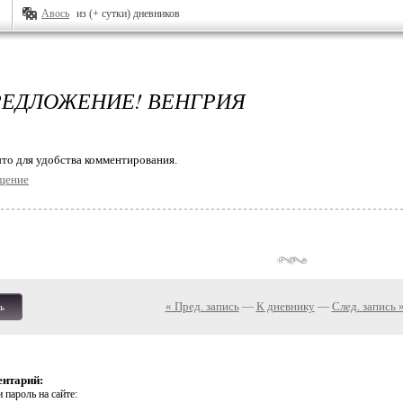
Авось
из (+ сутки) дневников
ЕДЛОЖЕНИЕ! ВЕНГРИЯ
то для удобства комментирования.
щение
« Пред. запись
—
К дневнику
—
След. запись 
ь
ентарий:
 пароль на сайте: