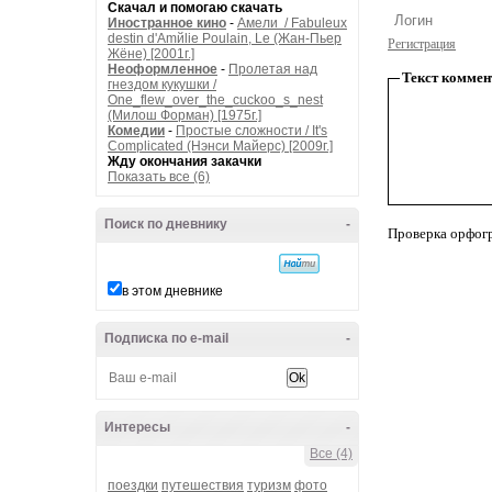
Скачал и помогаю скачать
Иностранное кино
-
Амели / Fabuleux
destin d'Amйlie Poulain, Le (Жан-Пьер
Регистрация
Жёне) [2001г.]
Неоформленное
-
Пролетая над
Текст коммен
гнездом кукушки /
One_flew_over_the_cuckoo_s_nest
(Милош Форман) [1975г.]
Комедии
-
Простые сложности / It's
Complicated (Нэнси Майерс) [2009г.]
Жду окончания закачки
Показать все (6)
Поиск по дневнику
-
Проверка орфог
в этом дневнике
Подписка по e-mail
-
Интересы
-
Все (4)
поездки
путешествия
туризм
фото