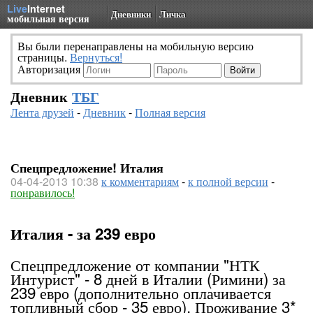
Live
Internet
Дневники
Личка
мобильная версия
Вы были перенаправлены на мобильную версию
страницы.
Вернуться!
Авторизация
Дневник
ТБГ
Лента друзей
-
Дневник
-
Полная версия
Спецпредложение! Италия
04-04-2013 10:38
к комментариям
-
к полной версии
-
понравилось!
Италия - за 239 евро
Спецпредложение от компании "НТК
Интурист" - 8 дней в Италии (Римини) за
239 евро (дополнительно оплачивается
топливный сбор - 35 евро). Проживание 3*