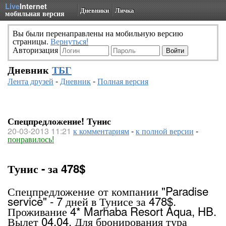
Live
Internet
Дневники
Личка
мобильная версия
Вы были перенаправлены на мобильную версию
страницы.
Вернуться!
Авторизация
Дневник
ТБГ
Лента друзей
-
Дневник
-
Полная версия
Спецпредложение! Тунис
20-03-2013 11:21
к комментариям
-
к полной версии
-
понравилось!
Тунис - за 478$
Спецпредложение от компании "Paradise
service" - 7 дней в Тунисе за 478$.
Проживание 4* Marhaba Resort Aqua, HB.
Вылет 04.04. Для бронирования тура