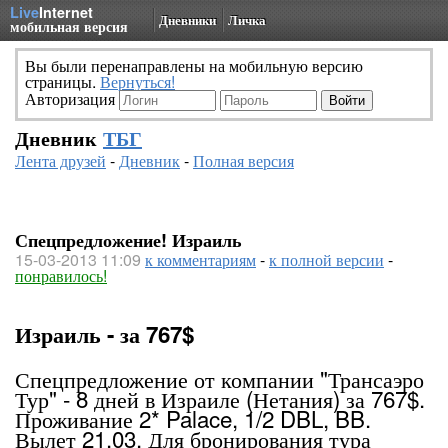
Live
Internet
Дневники
Личка
мобильная версия
Вы были перенаправлены на мобильную версию
страницы.
Вернуться!
Авторизация
Дневник
ТБГ
Лента друзей
-
Дневник
-
Полная версия
Спецпредложение! Израиль
15-03-2013 11:09
к комментариям
-
к полной версии
-
понравилось!
Израиль - за 767$
Спецпредложение от компании "Трансаэро
Тур" - 8 дней в Израиле (Нетания) за 767$.
Проживание 2* Palace, 1/2 DBL, BB.
Вылет 21.03. Для бронирования тура