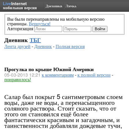
Live
Internet
Дневники
Личка
мобильная версия
Вы были перенаправлены на мобильную версию
страницы.
Вернуться!
Авторизация
Дневник
ТБГ
Лента друзей
-
Дневник
-
Полная версия
Прогулка по крыше Южной Америки
05-03-2013 12:21
к комментариям
-
к полной версии
-
понравилось!
Салар был покрыт 5 сантиметровым слоем
воды, даже не воды, а перенасыщенного
соляного раствора. Стоит сказать, что от
этого он становился ещё более
фантастически красивым и загадочным, и
таинственности добавляли дождевые тучи,