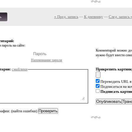
« Пред. запись
—
К дневнику
—
След. запись 
ь
ентарий:
 пароль на сайте:
Комментарий можно доб
нужно будет ввести сим
Напоминание пароля
тария:
смайлики
Прикрепить картинк
Переводить URL в
Подписаться на к
Подписать карти
рафии: (найти ошибки)