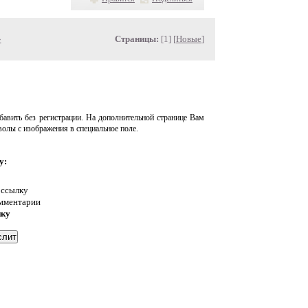
»
Страницы:
[1] [
Новые
]
авить без регистрации. На дополнительной странице Вам
волы с изображения в специальное поле.
у:
 ссылку
омментарии
нку