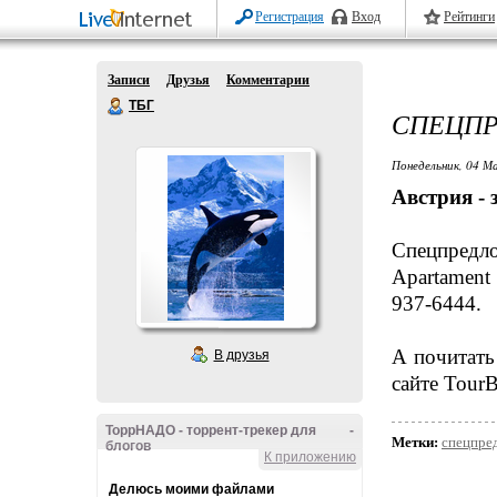
Регистрация
Вход
Рейтинги
Записи
Друзья
Комментарии
ТБГ
СПЕЦПР
Понедельник, 04 М
Австрия - 
Спецпредл
Apartament
937-6444.
А почитат
В друзья
сайте TourB
ТоррНАДО - торрент-трекер для
-
Метки:
спецпре
блогов
К приложению
Делюсь моими файлами