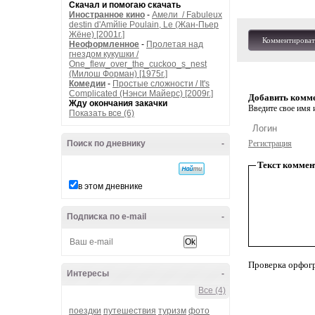
Скачал и помогаю скачать
Иностранное кино
-
Амели / Fabuleux
destin d'Amйlie Poulain, Le (Жан-Пьер
Жёне) [2001г.]
Комментироват
Неоформленное
-
Пролетая над
гнездом кукушки /
One_flew_over_the_cuckoo_s_nest
(Милош Форман) [1975г.]
Комедии
-
Простые сложности / It's
Complicated (Нэнси Майерс) [2009г.]
Добавить комм
Жду окончания закачки
Введите свое имя и
Показать все (6)
Поиск по дневнику
-
Регистрация
Текст коммен
в этом дневнике
Подписка по e-mail
-
Проверка орфог
Интересы
-
Все (4)
поездки
путешествия
туризм
фото