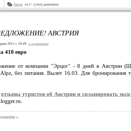
Авось
из (+ сутки) дневников
ЕДЛОЖЕНИЕ! АВСТРИЯ
арта 2013 г. 10:49
+ в цитатник
за 410 евро
ожение от компании "Эрцог" - 8 дней в Австрии (
 Alpz, без питания. Вылет 16.03. Для бронирования т
ь
отзывы туристов об Австрии и спланировать эк
logger.ru.
дложения