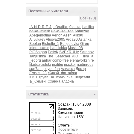
Постоянные читатели
-
Все (178)
-A-N-D-R-E-J-
-ЮляШа-
0lenkaI
Lastika
belka_minsk
Фокс_Хантер
Abbazov
Abegemotina
Aerton
Aeshi
Alik90
Allyukaev
Alusya2005
Arda90
Astanka
Beofan
Bichette_1
Boligolovka
Girop
Interessante
Larisichka
Maska98
PICSaipan
PetixK
SVEKRUHA
Sarahov
Tanjushka
The_Searcher
YuO
__irka_a
_egorg
anhar
comp-free
elenayorkshire
kladez-zolota
malibu
maxkor
nadinrous
sun7angel
you-fun
Алиаска
Докер
Емеля_23
Живой_фотоблог
КМП_групп
На_краю_сна
Шефтали
Ъ_Семен
Юханна
алдона
Статистика
-
Создан: 15.04.2008
Записей:
Комментариев:
Написано: 1581
Отчеты:
Посетители
Поисковые фразы