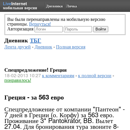
Live
Internet
Дневники
Личка
мобильная версия
Вы были перенаправлены на мобильную версию
страницы.
Вернуться!
Авторизация
Дневник
ТБГ
Лента друзей
-
Дневник
-
Полная версия
Спецпредложение! Греция
18-02-2013 10:27
к комментариям
-
к полной версии
-
понравилось!
Греция - за 563 евро
Спецпредложение от компании "Пантеон" -
7 дней в Греции (о. Корфу) за 563 евро.
Проживание 3* Pantokrator, BB. Вылет
27.04. Для бронирования тура звоните 8-