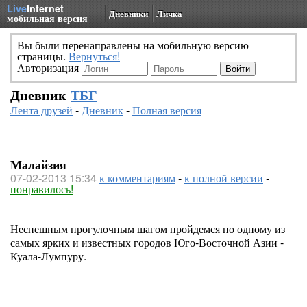
Live
Internet
Дневники
Личка
мобильная версия
Вы были перенаправлены на мобильную версию
страницы.
Вернуться!
Авторизация
Дневник
ТБГ
Лента друзей
-
Дневник
-
Полная версия
Малайзия
07-02-2013 15:34
к комментариям
-
к полной версии
-
понравилось!
Неспешным прогулочным шагом пройдемся по одному из
самых ярких и известных городов Юго-Восточной Азии -
Куала-Лумпуру.