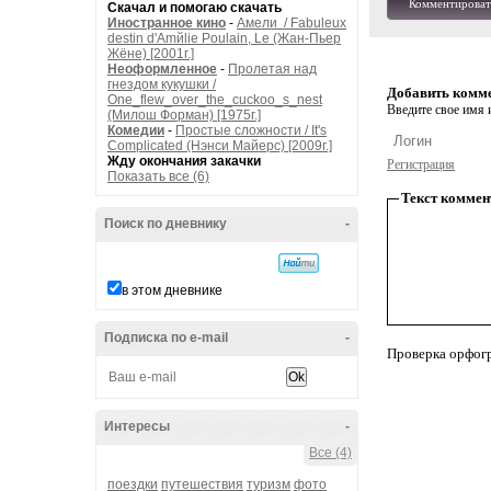
Комментироват
Скачал и помогаю скачать
Иностранное кино
-
Амели / Fabuleux
destin d'Amйlie Poulain, Le (Жан-Пьер
Жёне) [2001г.]
Неоформленное
-
Пролетая над
гнездом кукушки /
Добавить комм
One_flew_over_the_cuckoo_s_nest
Введите свое имя и
(Милош Форман) [1975г.]
Комедии
-
Простые сложности / It's
Complicated (Нэнси Майерс) [2009г.]
Жду окончания закачки
Регистрация
Показать все (6)
Текст коммен
Поиск по дневнику
-
в этом дневнике
Подписка по e-mail
-
Проверка орфог
Интересы
-
Все (4)
поездки
путешествия
туризм
фото