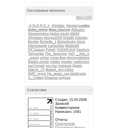
Постоянные читатели
-
Все (178)
-A-N-D-R-E-J-
-ЮляШа-
0lenkaI
Lastika
belka_minsk
Фокс_Хантер
Abbazov
Abegemotina
Aerton
Aeshi
Alik90
Allyukaev
Alusya2005
Arda90
Astanka
Beofan
Bichette_1
Boligolovka
Girop
Interessante
Larisichka
Maska98
PICSaipan
PetixK
SVEKRUHA
Sarahov
Tanjushka
The_Searcher
YuO
__irka_a
_egorg
anhar
comp-free
elenayorkshire
kladez-zolota
malibu
maxkor
nadinrous
sun7angel
you-fun
Алиаска
Докер
Емеля_23
Живой_фотоблог
КМП_групп
На_краю_сна
Шефтали
Ъ_Семен
Юханна
алдона
Статистика
-
Создан: 15.04.2008
Записей:
Комментариев:
Написано: 1581
Отчеты:
Посетители
Поисковые фразы