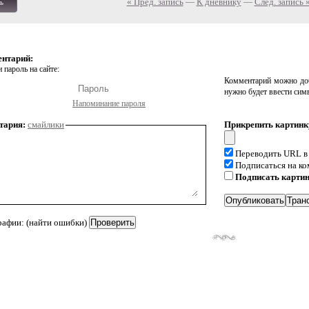
« Пред. запись
—
К дневнику
—
След. запись 
ь
ентарий:
 пароль на сайте:
Комментарий можно доб
нужно будет ввести сим
Напоминание пароля
тария:
смайлики
Прикрепить картинк
Переводить URL в
Подписаться на к
Подписать карти
рафии: (найти ошибки)