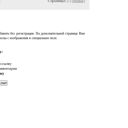
»
Страницы:
[1] [
Новые
]
авить без регистрации. На дополнительной странице Вам
волы с изображения в специальное поле.
у:
 ссылку
омментарии
нку