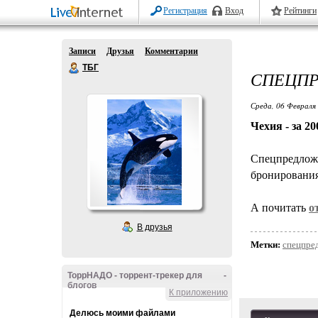
Регистрация
Вход
Рейтинги
Записи
Друзья
Комментарии
ТБГ
СПЕЦПР
Среда, 06 Февраля 
Чехия - за 20
Спецпредложе
бронирования
А почитать
о
В друзья
Метки:
спецпре
ТоррНАДО - торрент-трекер для
-
блогов
К приложению
Делюсь моими файлами