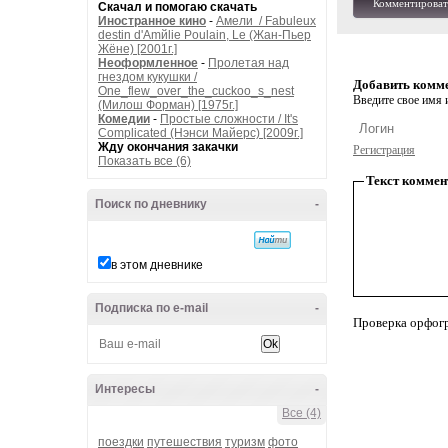
Комментироват
Скачал и помогаю скачать
Иностранное кино
-
Амели / Fabuleux
destin d'Amйlie Poulain, Le (Жан-Пьер
Жёне) [2001г.]
Неоформленное
-
Пролетая над
гнездом кукушки /
Добавить комм
One_flew_over_the_cuckoo_s_nest
Введите свое имя и
(Милош Форман) [1975г.]
Комедии
-
Простые сложности / It's
Complicated (Нэнси Майерс) [2009г.]
Жду окончания закачки
Регистрация
Показать все (6)
Текст коммен
Поиск по дневнику
-
в этом дневнике
Подписка по e-mail
-
Проверка орфог
Интересы
-
Все (4)
поездки
путешествия
туризм
фото