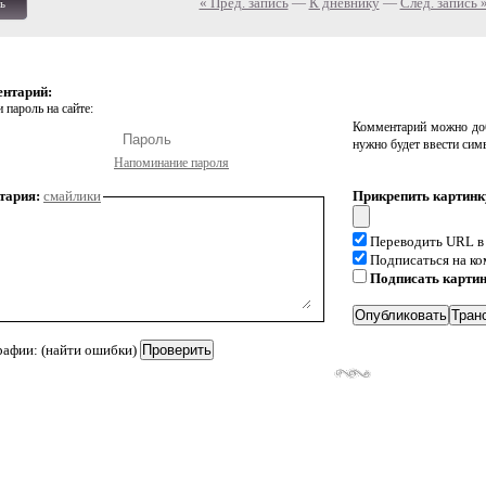
« Пред. запись
—
К дневнику
—
След. запись 
ь
ентарий:
 пароль на сайте:
Комментарий можно доб
нужно будет ввести сим
Напоминание пароля
тария:
смайлики
Прикрепить картинк
Переводить URL в
Подписаться на к
Подписать карти
рафии: (найти ошибки)