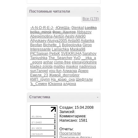
Постоянные читатели
-
Все (178)
-A-N-D-R-E-J-
-ЮляШа-
0lenkaI
Lastika
belka_minsk
Фокс_Хантер
Abbazov
Abegemotina
Aerton
Aeshi
Alik90
Allyukaev
Alusya2005
Arda90
Astanka
Beofan
Bichette_1
Boligolovka
Girop
Interessante
Larisichka
Maska98
PICSaipan
PetixK
SVEKRUHA
Sarahov
Tanjushka
The_Searcher
YuO
__irka_a
_egorg
anhar
comp-free
elenayorkshire
kladez-zolota
malibu
maxkor
nadinrous
sun7angel
you-fun
Алиаска
Докер
Емеля_23
Живой_фотоблог
КМП_групп
На_краю_сна
Шефтали
Ъ_Семен
Юханна
алдона
Статистика
-
Создан: 15.04.2008
Записей:
Комментариев:
Написано: 1581
Отчеты:
Посетители
Поисковые фразы