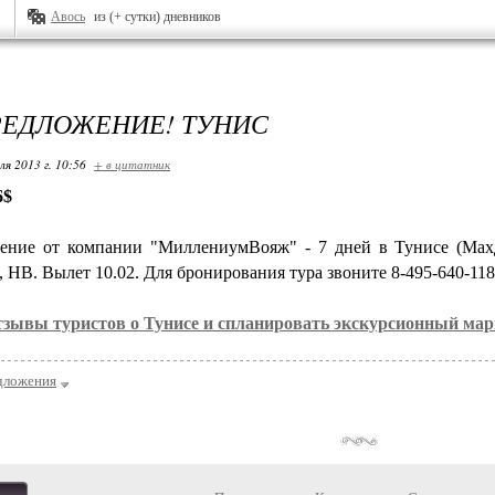
Авось
из (+ сутки) дневников
ЕДЛОЖЕНИЕ! ТУНИС
ля 2013 г. 10:56
+ в цитатник
6$
ение от компании "МиллениумВояж" - 7 дней в Тунисе (Махд
, HB. Вылет 10.02. Для бронирования тура звоните 8-495-640-118
тзывы туристов о Тунисе и спланировать экскурсионный ма
дложения