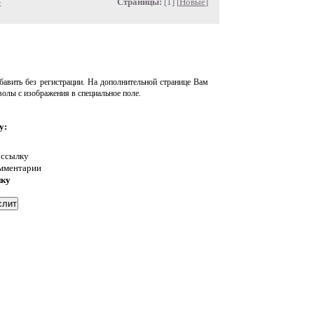
»
Страницы:
[1] [
Новые
]
авить без регистрации. На дополнительной странице Вам
волы с изображения в специальное поле.
у:
 ссылку
омментарии
нку