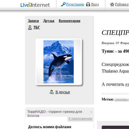
Регистрация
Вход
Рейтинги
Записи
Друзья
Комментарии
ТБГ
СПЕЦПР
Вторник, 05 Февра
Тунис - за 49
Спецпредлож
Thalasso Aqua
А почитать
о
В друзья
Метки:
спецпре
ТоррНАДО - торрент-трекер для
-
блогов
К приложению
Делюсь моими файлами