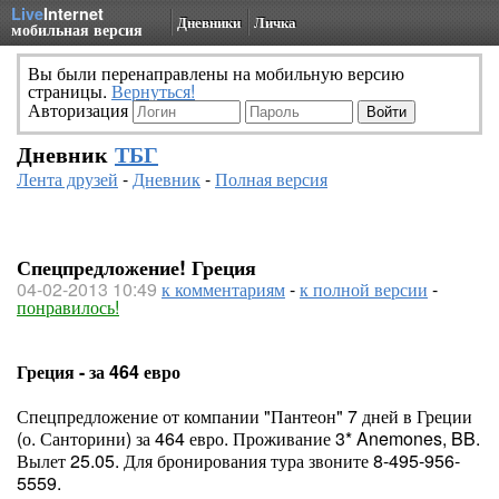
Live
Internet
Дневники
Личка
мобильная версия
Вы были перенаправлены на мобильную версию
страницы.
Вернуться!
Авторизация
Дневник
ТБГ
Лента друзей
-
Дневник
-
Полная версия
Спецпредложение! Греция
04-02-2013 10:49
к комментариям
-
к полной версии
-
понравилось!
Греция - за 464 евро
Спецпредложение от компании "Пантеон" 7 дней в Греции
(о. Санторини) за 464 евро. Проживание 3* Anemones, BB.
Вылет 25.05. Для бронирования тура звоните 8-495-956-
5559.