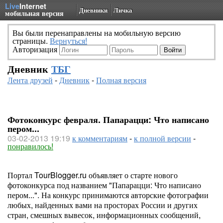
Live
Internet
Дневники
Личка
мобильная версия
Вы были перенаправлены на мобильную версию
страницы.
Вернуться!
Авторизация
Дневник
ТБГ
Лента друзей
-
Дневник
-
Полная версия
Фотоконкурс февраля. Папарацци: Что написано
пером...
03-02-2013 19:19
к комментариям
-
к полной версии
-
понравилось!
Портал TourBlogger.ru объявляет о старте нового
фотоконкурса под названием "Папарацци: Что написано
пером...". На конкурс принимаются авторские фотографии
любых, найденных вами на просторах России и других
стран, смешных вывесок, информационных сообщений,