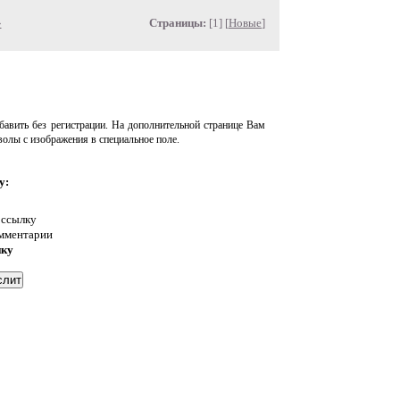
»
Страницы:
[1] [
Новые
]
авить без регистрации. На дополнительной странице Вам
волы с изображения в специальное поле.
у:
 ссылку
омментарии
нку