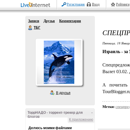
Регистрация
Вход
Рейтинги
Записи
Друзья
Комментарии
ТБГ
СПЕЦПР
Пятница, 18 Январ
Израиль - за 
Спецпредложе
Вылет 03.02. 
А почитат
TourBlogger.ru
В друзья
Метки:
спецпре
ТоррНАДО - торрент-трекер для
-
блогов
К приложению
Делюсь моими файлами