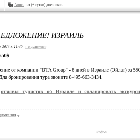
Авось
из (+ сутки) дневников
ЕДЛОЖЕНИЕ! ИЗРАИЛЬ
я 2013 г. 11:40
+ в цитатник
550$
ние от компании "BTA Group" - 8 дней в Израиле (Эйлат) за 550
Для бронирования тура звоните 8-495-663-3434.
ь
отзывы туристов об Израиле и спланировать экскур
.
дложения