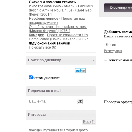
Скачал и помогаю скачать
Иностранное кино
-
Амели / Fabuleux
Комментироват
destin d'Amйlie Poulain, Le (Жан-Пьер
Жёне) [2001г.]
Неоформленное
-
Пролетая над
гнездом кукушки /
One_flew_over_the_cuckoo_s_nest
(Милош Форман) [1975г.]
Добавить комм
Комедии
-
Простые сложности / It's
Введите свое имя и
Complicated (Нэнси Майерс) [2009г.]
Жду окончания закачки
Показать все (6)
Регистрация
Текст коммен
Поиск по дневнику
-
в этом дневнике
Подписка по e-mail
-
Проверка орфог
Интересы
-
Все (4)
поездки
путешествия
туризм
фото