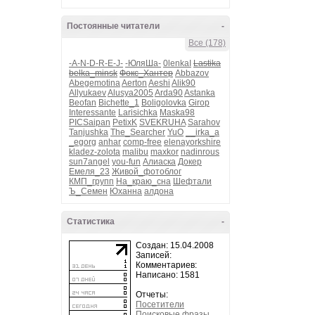
Постоянные читатели
-
Все (178)
-A-N-D-R-E-J-
-ЮляШа-
0lenkaI
Lastika
belka_minsk
Фокс_Хантер
Abbazov
Abegemotina
Aerton
Aeshi
Alik90
Allyukaev
Alusya2005
Arda90
Astanka
Beofan
Bichette_1
Boligolovka
Girop
Interessante
Larisichka
Maska98
PICSaipan
PetixK
SVEKRUHA
Sarahov
Tanjushka
The_Searcher
YuO
__irka_a
_egorg
anhar
comp-free
elenayorkshire
kladez-zolota
malibu
maxkor
nadinrous
sun7angel
you-fun
Алиаска
Докер
Емеля_23
Живой_фотоблог
КМП_групп
На_краю_сна
Шефтали
Ъ_Семен
Юханна
алдона
Статистика
-
Создан: 15.04.2008
Записей:
Комментариев:
Написано: 1581
Отчеты:
Посетители
Поисковые фразы