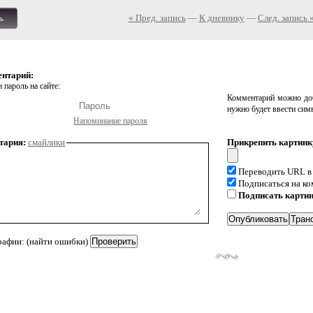
« Пред. запись
—
К дневнику
—
След. запись 
ь
ентарий:
 пароль на сайте:
Комментарий можно доб
нужно будет ввести сим
Напоминание пароля
тария:
смайлики
Прикрепить картинк
Переводить URL в
Подписаться на к
Подписать карти
рафии: (найти ошибки)