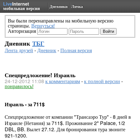
Live
Internet
Дневники
Личка
мобильная версия
Вы были перенаправлены на мобильную версию
страницы.
Вернуться!
Авторизация
Дневник
ТБГ
Лента друзей
-
Дневник
-
Полная версия
Спецпредложение! Израиль
24-12-2012 11:08
к комментариям
-
к полной версии
-
понравилось!
Израиль - за 711$
Спецпредложение от компании "Трансаэро Тур" - 8 дней в
Израиле (Нетания) за 711$. Проживание 2* Palace, 1/2
DBL, BB. Вылет 27.12. Для бронирования тура звоните
921-1200.