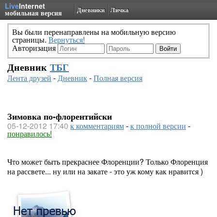
Live
Internet
Дневники
Личка
мобильная версия
Вы были перенаправлены на мобильную версию
страницы.
Вернуться!
Авторизация
Дневник
ТБГ
Лента друзей
-
Дневник
-
Полная версия
Зимовка по-флорентийски
05-12-2012 17:40
к комментариям
-
к полной версии
-
понравилось!
Что может быть прекраснее Флоренции? Только Флоренция
на рассвете... ну или на закате - это уж кому как нравится )