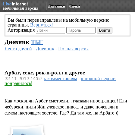
Live
Internet
Дневники
Личка
мобильная версия
Вы были перенаправлены на мобильную версию
страницы.
Вернуться!
Авторизация
Дневник
ТБГ
Лента друзей
-
Дневник
-
Полная версия
Арбат, секс, рок-н-ролл и другое
22-11-2012 14:57
к комментариям
-
к полной версии
-
понравилось!
Как москвичи Арбат смотрели... глазами иностранцев! Ели
чебуреки, пили Жигулевское пиво... и даже ночевали в
самом настоящем хостеле. Где? Да там же, на Арбате ))