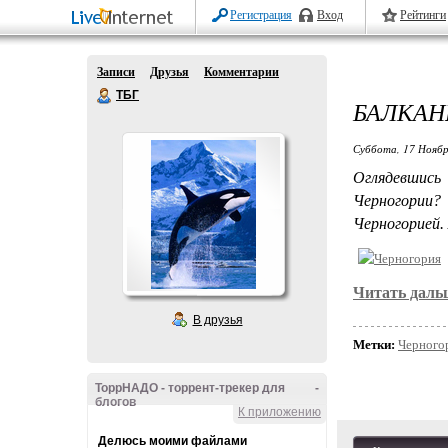
Регистрация
Вход
Рейтинги
Записи
Друзья
Комментарии
ТБГ
БАЛКАН
Суббота, 17 Ноябр
Оглядевшись
Черногории? 
Черногорией.
Читать даль
В друзья
Метки:
Черного
ТоррНАДО - торрент-трекер для
-
блогов
К приложению
Делюсь моими файлами