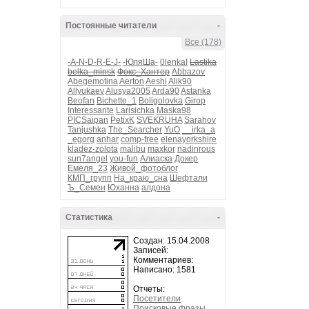
Постоянные читатели
-
Все (178)
-A-N-D-R-E-J-
-ЮляШа-
0lenkaI
Lastika
belka_minsk
Фокс_Хантер
Abbazov
Abegemotina
Aerton
Aeshi
Alik90
Allyukaev
Alusya2005
Arda90
Astanka
Beofan
Bichette_1
Boligolovka
Girop
Interessante
Larisichka
Maska98
PICSaipan
PetixK
SVEKRUHA
Sarahov
Tanjushka
The_Searcher
YuO
__irka_a
_egorg
anhar
comp-free
elenayorkshire
kladez-zolota
malibu
maxkor
nadinrous
sun7angel
you-fun
Алиаска
Докер
Емеля_23
Живой_фотоблог
КМП_групп
На_краю_сна
Шефтали
Ъ_Семен
Юханна
алдона
Статистика
-
Создан: 15.04.2008
Записей:
Комментариев:
Написано: 1581
Отчеты:
Посетители
Поисковые фразы