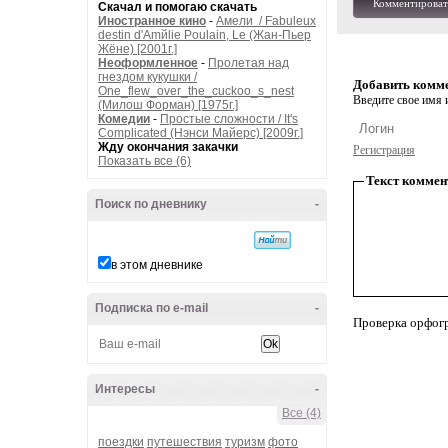
Комментироват
Скачал и помогаю скачать
Иностранное кино
-
Амели / Fabuleux
destin d'Amйlie Poulain, Le (Жан-Пьер
Жёне) [2001г.]
Неоформленное
-
Пролетая над
гнездом кукушки /
Добавить комм
One_flew_over_the_cuckoo_s_nest
Введите свое имя и
(Милош Форман) [1975г.]
Комедии
-
Простые сложности / It's
Complicated (Нэнси Майерс) [2009г.]
Жду окончания закачки
Регистрация
Показать все (6)
Текст коммен
Поиск по дневнику
-
в этом дневнике
Подписка по e-mail
-
Проверка орфог
Интересы
-
Все (4)
поездки
путешествия
туризм
фото