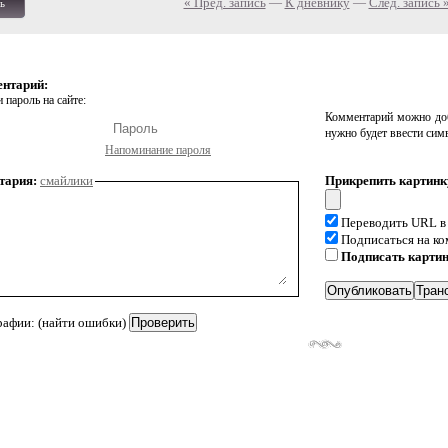
« Пред. запись
—
К дневнику
—
След. запись 
ь
ентарий:
 пароль на сайте:
Комментарий можно доб
нужно будет ввести сим
Напоминание пароля
тария:
смайлики
Прикрепить картинк
Переводить URL в
Подписаться на к
Подписать карти
рафии: (найти ошибки)