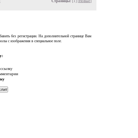
»
Страницы:
[1] [
Новые
]
авить без регистрации. На дополнительной странице Вам
волы с изображения в специальное поле.
у:
 ссылку
омментарии
нку