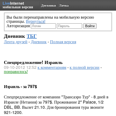
Live
Internet
Дневники
Личка
мобильная версия
Вы были перенаправлены на мобильную версию
страницы.
Вернуться!
Авторизация
Дневник
ТБГ
Лента друзей
-
Дневник
-
Полная версия
Спецпредложение! Израиль
09-10-2012 12:52
к комментариям
-
к полной версии
-
понравилось!
Израиль - за 797$
Спецпредложение от компании "Трансаэро Тур" - 8 дней в
Израиле (Нетания) за 797$. Проживание 2* Palace, 1/2
DBL, BB. Вылет 21.10. Для бронирования тура звоните
921-1200.