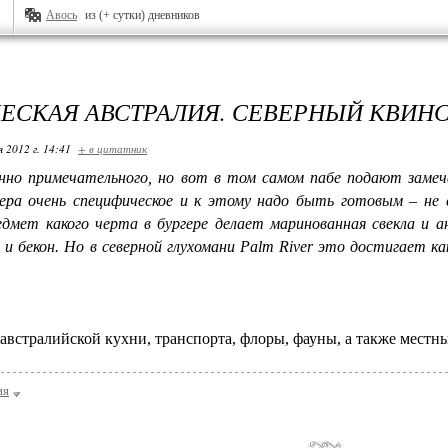
Авось
из (+ сутки) дневников
ЕСКАЯ АВСТРАЛИЯ. СЕВЕРНЫЙ КВИН
я 2012 г. 14:41
+ в цитатник
нно примечательного, но вот в том самом пабе подают замеч
гера очень специфическое и к этому надо быть готовым – н
едмет какого черта в бургере делает маринованная свекла и а
а и бекон. Но в северной глухомани Palm River это достигает к
австралийской кухни, транспорта, флоры, фауны, а также местн
ия