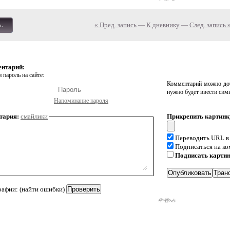
« Пред. запись
—
К дневнику
—
След. запись 
ь
ентарий:
 пароль на сайте:
Комментарий можно доб
нужно будет ввести сим
Напоминание пароля
тария:
смайлики
Прикрепить картинк
Переводить URL в
Подписаться на к
Подписать карти
рафии: (найти ошибки)