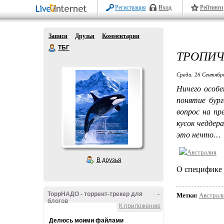
Регистрация
Вход
Рейтинги
Записи
Друзья
Комментарии
ТБГ
ТРОПИЧ
Среда, 26 Сентябр
Ничего особе
понятие бур
вопрос на пр
кусок чеддер
это нечто…
В друзья
О специфике 
ТоррНАДО - торрент-трекер для
-
Метки:
Австрал
блогов
К приложению
Делюсь моими файлами