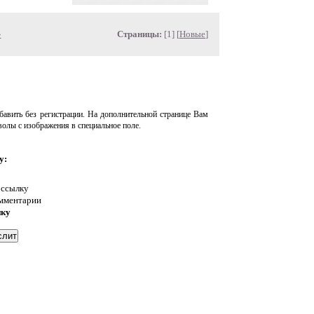
»
Страницы:
[1] [
Новые
]
авить без регистрации. На дополнительной странице Вам
волы с изображения в специальное поле.
у:
 ссылку
омментарии
нку