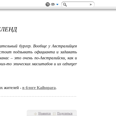
СЛЕНД
ательный бургер. Вообще у Австралийцев
е стоит подзывать официанта и задавать
нанас – это очень по-Австралийски, как и
аких-то эпических масштабов и их ozburger
ых жителей -
в блоге Kaihopara
.
Нравится
Поделиться