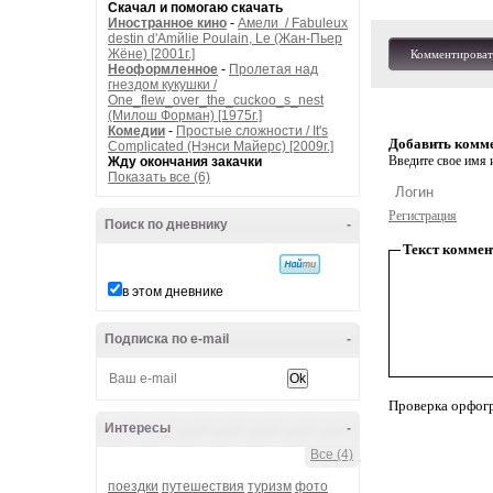
Скачал и помогаю скачать
Иностранное кино
-
Амели / Fabuleux
destin d'Amйlie Poulain, Le (Жан-Пьер
Жёне) [2001г.]
Комментироват
Неоформленное
-
Пролетая над
гнездом кукушки /
One_flew_over_the_cuckoo_s_nest
(Милош Форман) [1975г.]
Комедии
-
Простые сложности / It's
Добавить комм
Complicated (Нэнси Майерс) [2009г.]
Введите свое имя и
Жду окончания закачки
Показать все (6)
Регистрация
Поиск по дневнику
-
Текст коммен
в этом дневнике
Подписка по e-mail
-
Проверка орфог
Интересы
-
Все (4)
поездки
путешествия
туризм
фото