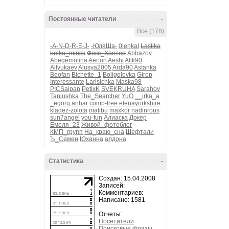
Постоянные читатели
-
Все (178)
-A-N-D-R-E-J-
-ЮляШа-
0lenkaI
Lastika
belka_minsk
Фокс_Хантер
Abbazov
Abegemotina
Aerton
Aeshi
Alik90
Allyukaev
Alusya2005
Arda90
Astanka
Beofan
Bichette_1
Boligolovka
Girop
Interessante
Larisichka
Maska98
PICSaipan
PetixK
SVEKRUHA
Sarahov
Tanjushka
The_Searcher
YuO
__irka_a
_egorg
anhar
comp-free
elenayorkshire
kladez-zolota
malibu
maxkor
nadinrous
sun7angel
you-fun
Алиаска
Докер
Емеля_23
Живой_фотоблог
КМП_групп
На_краю_сна
Шефтали
Ъ_Семен
Юханна
алдона
Статистика
-
Создан: 15.04.2008
Записей:
Комментариев:
Написано: 1581
Отчеты:
Посетители
Поисковые фразы