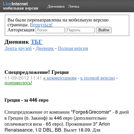
Live
Internet
Дневники
Личка
мобильная версия
Вы были перенаправлены на мобильную версию
страницы.
Вернуться!
Авторизация
Дневник
ТБГ
Лента друзей
-
Дневник
-
Полная версия
Спецпредложение! Греция
11-09-2012 11:41
к комментариям
-
к полной версии
-
понравилось!
Греция - за 446 евро
Спецпредложение от компании "Forge&Grecomar" - 8 дней
в Греции (o. Закинф) за 446 евро (дополнительно
оплачивается виза - 65 евро). Проживание 3* Arion
Renaissance, 1/2 DBL, BB. Вылет 18.09. Для