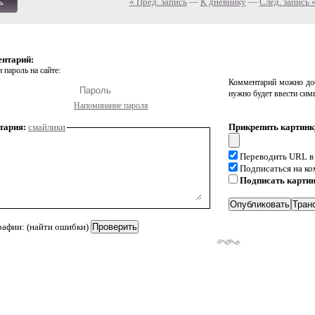
« Пред. запись
—
К дневнику
—
След. запись 
ь
ентарий:
 пароль на сайте:
Комментарий можно доб
нужно будет ввести сим
Напоминание пароля
тария:
смайлики
Прикрепить картинк
Переводить URL в
Подписаться на к
Подписать карти
рафии: (найти ошибки)