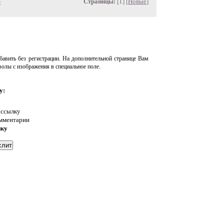
»
Страницы:
[1] [
Новые
]
авить без регистрации. На дополнительной странице Вам
волы с изображения в специальное поле.
у:
 ссылку
омментарии
нку