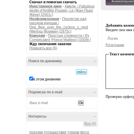
Комментироват
Скачал и помогаю скачать
Иностранное кино
-
Амели / Fabuleux
destin d'Amйlie Poulain, Le (Жан-Пьер
Жёне) [2001г.]
Неоформленное
-
Пролетая над
гнездом кукушки /
Добавить комм
One_flew_over_the_cuckoo_s_nest
Введите свое имя и
(Милош Форман) [1975г.]
Комедии
-
Простые сложности / It's
Complicated (Нэнси Майерс) [2009г.]
Жду окончания закачки
Регистрация
Показать все (6)
Текст коммен
Поиск по дневнику
-
в этом дневнике
Подписка по e-mail
-
Проверка орфог
Интересы
-
Все (4)
поездки
путешествия
туризм
фото