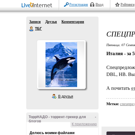
Регистрация
Вход
Рейтинги
Записи
Друзья
Комментарии
ТБГ
СПЕЦПР
Пятница, 07 Сентя
Италия - за 
Спецпредложе
DBL, HB. Выл
А почитать
о
В друзья
Метки:
спецпре
ТоррНАДО - торрент-трекер для
-
блогов
К приложению
Делюсь моими файлами