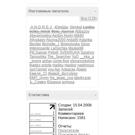
Постоянные читатели
-
Все (178)
-A-N-D-R-E-J-
-ЮляШа-
0lenkaI
Lastika
belka_minsk
Фокс_Хантер
Abbazov
Abegemotina
Aerton
Aeshi
Alik90
Allyukaev
Alusya2005
Arda90
Astanka
Beofan
Bichette_1
Boligolovka
Girop
Interessante
Larisichka
Maska98
PICSaipan
PetixK
SVEKRUHA
Sarahov
Tanjushka
The_Searcher
YuO
__irka_a
_egorg
anhar
comp-free
elenayorkshire
kladez-zolota
malibu
maxkor
nadinrous
sun7angel
you-fun
Алиаска
Докер
Емеля_23
Живой_фотоблог
КМП_групп
На_краю_сна
Шефтали
Ъ_Семен
Юханна
алдона
Статистика
-
Создан: 15.04.2008
Записей:
Комментариев:
Написано: 1581
Отчеты:
Посетители
Поисковые фразы