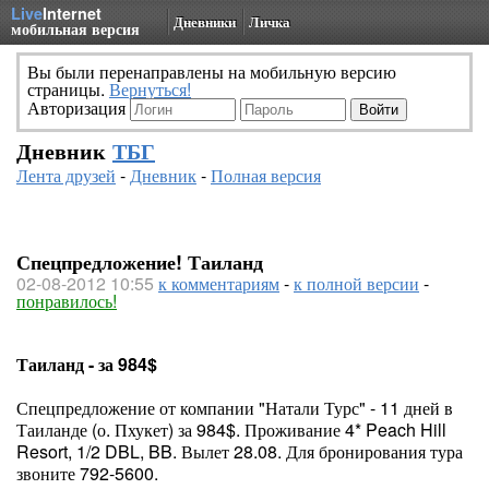
Live
Internet
Дневники
Личка
мобильная версия
Вы были перенаправлены на мобильную версию
страницы.
Вернуться!
Авторизация
Дневник
ТБГ
Лента друзей
-
Дневник
-
Полная версия
Спецпредложение! Таиланд
02-08-2012 10:55
к комментариям
-
к полной версии
-
понравилось!
Таиланд - за 984$
Спецпредложение от компании "Натали Турс" - 11 дней в
Таиланде (о. Пхукет) за 984$. Проживание 4* Peach Hill
Resort, 1/2 DBL, BB. Вылет 28.08. Для бронирования тура
звоните 792-5600.