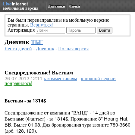
Live
Internet
Дневники
Личка
мобильная версия
Вы были перенаправлены на мобильную версию
страницы.
Вернуться!
Авторизация
Дневник
ТБГ
Лента друзей
-
Дневник
-
Полная версия
Спецпредложение! Вьетнам
26-07-2012 12:11
к комментариям
-
к полной версии
-
понравилось!
Вьетнам - за 1314$
Спецпредложение от компании "ВАНД" - 14 дней во
Вьетнаме (Фантьет) - за 1314$. Проживание 3* Hoang Hai,
BB. Вылет 01.08. Для бронирования тура звоните 780-3660
(доб. 128, 129).