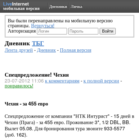
Live
Internet
Дневники
Личка
мобильная версия
Вы были перенаправлены на мобильную версию
страницы.
Вернуться!
Авторизация
Дневник
ТБГ
Лента друзей
-
Дневник
-
Полная версия
Спецпредложение! Чехия
23-07-2012 11:06
к комментариям
-
к полной версии
-
понравилось!
Чехия - за 455 евро
Спецпредложение от компании "НТК Интурист" - 15 дней в
Чехии (Прага) - за 455 евро. Проживание 3*, 1/2 DBL, BB.
Вылет 05.08. Для бронирования тура звоните 933-5577
(доб. 162).