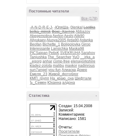
Постоянные читатели
-
Все (178)
-A-N-D-R-E-J-
-ЮляШа-
0lenkaI
Lastika
belka_minsk
Фокс_Хантер
Abbazov
Abegemotina
Aerton
Aeshi
Alik90
Allyukaev
Alusya2005
Arda90
Astanka
Beofan
Bichette_1
Boligolovka
Girop
Interessante
Larisichka
Maska98
PICSaipan
PetixK
SVEKRUHA
Sarahov
Tanjushka
The_Searcher
YuO
__irka_a
_egorg
anhar
comp-free
elenayorkshire
kladez-zolota
malibu
maxkor
nadinrous
sun7angel
you-fun
Алиаска
Докер
Емеля_23
Живой_фотоблог
КМП_групп
На_краю_сна
Шефтали
Ъ_Семен
Юханна
алдона
Статистика
-
Создан: 15.04.2008
Записей:
Комментариев:
Написано: 1581
Отчеты:
Посетители
Поисковые фразы