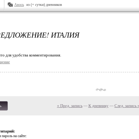
Авось
из (+ сутки) дневников
ЕДЛОЖЕНИЕ! ИТАЛИЯ
то для удобства комментирования.
щение
« Пред. запись
—
К дневнику
—
След. запись 
ь
ентарий:
 пароль на сайте: