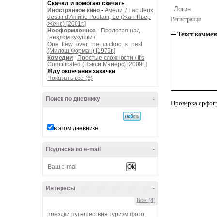
Скачал и помогаю скачать
Иностранное кино
-
Амели / Fabuleux
destin d'Amйlie Poulain, Le (Жан-Пьер
Регистрация
Жёне) [2001г.]
Неоформленное
-
Пролетая над
Текст коммен
гнездом кукушки /
One_flew_over_the_cuckoo_s_nest
(Милош Форман) [1975г.]
Комедии
-
Простые сложности / It's
Complicated (Нэнси Майерс) [2009г.]
Жду окончания закачки
Показать все (6)
Поиск по дневнику
-
Проверка орфог
в этом дневнике
Подписка по e-mail
-
Интересы
-
Все (4)
поездки
путешествия
туризм
фото