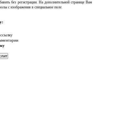
авить без регистрации. На дополнительной странице Вам
волы с изображения в специальное поле.
у:
 ссылку
омментарии
нку