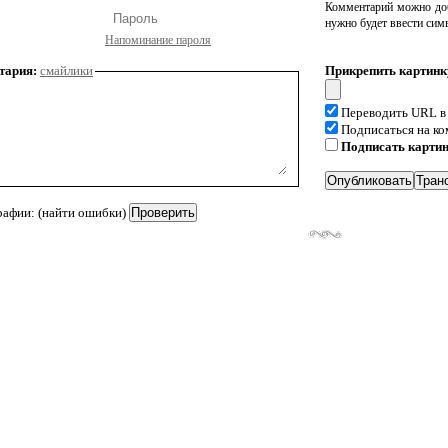
Комментарий можно доб
нужно будет ввести сим
Напоминание пароля
тария:
смайлики
Прикрепить картинк
Переводить URL в
Подписаться на к
Подписать карти
рафии: (найти ошибки)