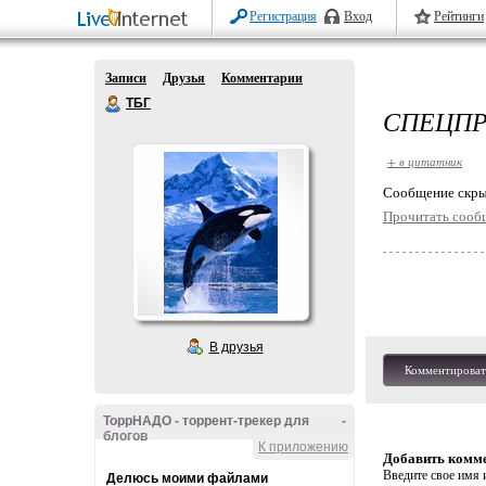
Регистрация
Вход
Рейтинги
Записи
Друзья
Комментарии
ТБГ
СПЕЦПР
+ в цитатник
Cообщение скры
Прочитать сооб
В друзья
Комментироват
ТоррНАДО - торрент-трекер для
-
блогов
К приложению
Добавить комм
Введите свое имя и
Делюсь моими файлами