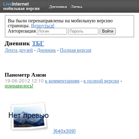
Live
Internet
Дневники
Личка
мобильная версия
Вы были перенаправлены на мобильную версию
страницы.
Вернуться!
Авторизация
Дневник
ТБГ
Лента друзей
-
Дневник
-
Полная версия
Панометр Азизи
19-06-2012 12:10
к комментариям
-
к полной версии
-
понравилось!
[640x309]