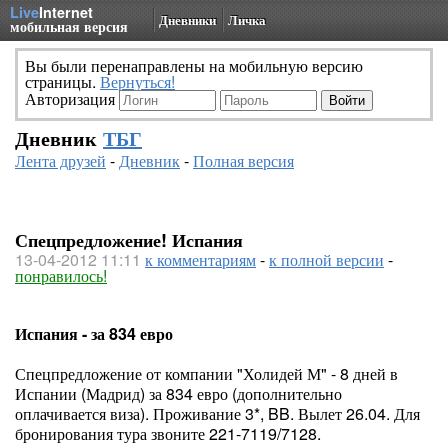
Live
Internet
Дневники
Личка
мобильная версия
Вы были перенаправлены на мобильную версию
страницы.
Вернуться!
Авторизация
Дневник
ТБГ
Лента друзей
-
Дневник
-
Полная версия
Спецпредложение! Испания
13-04-2012 11:11
к комментариям
-
к полной версии
-
понравилось!
Испания - за 834 евро
Спецпредложение от компании "Холидей М" - 8 дней в
Испании (Мадрид) за 834 евро (дополнительно
оплачивается виза). Проживание 3*, BB. Вылет 26.04. Для
бронирования тура звоните 221-7119/7128.