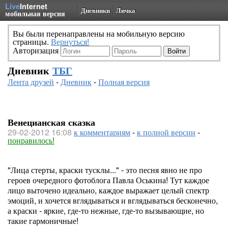
Live
Internet
Дневники
Личка
мобильная версия
Вы были перенаправлены на мобильную версию
страницы.
Вернуться!
Авторизация
Дневник
ТБГ
Лента друзей
-
Дневник
-
Полная версия
Венецианская сказка
29-02-2012 16:08
к комментариям
-
к полной версии
-
понравилось!
"Лица стерты, краски тусклы..." - это песня явно не про
героев очередного фотоблога Павла Оськина! Тут каждое
лицо выточено идеально, каждое выражает целый спектр
эмоций, и хочется вглядываться и вглядываться бесконечно,
а краски - яркие, где-то нежные, где-то вызывающие, но
такие гармоничные!