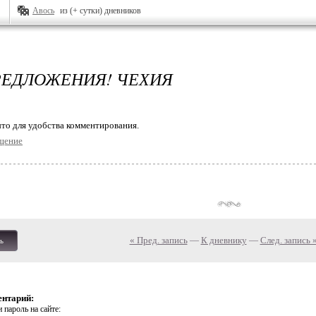
Авось
из (+ сутки) дневников
ЕДЛОЖЕНИЯ! ЧЕХИЯ
то для удобства комментирования.
щение
« Пред. запись
—
К дневнику
—
След. запись 
ь
ентарий:
 пароль на сайте: