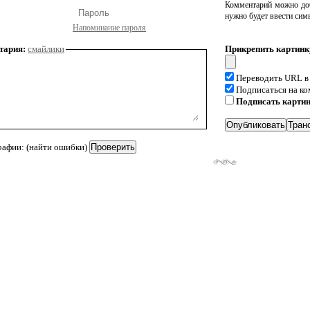
Комментарий можно доб
нужно будет ввести сим
Напоминание пароля
тария:
смайлики
Прикрепить картинк
Переводить URL в
Подписаться на к
Подписать карти
рафии: (найти ошибки)