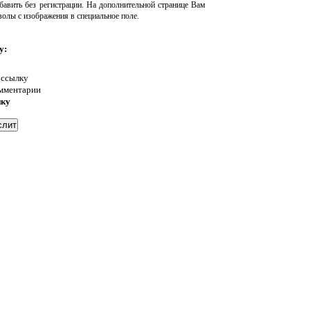
авить без регистрации. На дополнительной странице Вам
волы с изображения в специальное поле.
у:
 ссылку
омментарии
нку