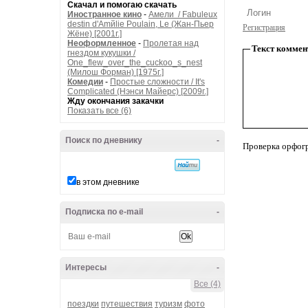
Скачал и помогаю скачать
Иностранное кино
-
Амели / Fabuleux
destin d'Amйlie Poulain, Le (Жан-Пьер
Регистрация
Жёне) [2001г.]
Неоформленное
-
Пролетая над
Текст коммен
гнездом кукушки /
One_flew_over_the_cuckoo_s_nest
(Милош Форман) [1975г.]
Комедии
-
Простые сложности / It's
Complicated (Нэнси Майерс) [2009г.]
Жду окончания закачки
Показать все (6)
Поиск по дневнику
-
Проверка орфог
в этом дневнике
Подписка по e-mail
-
Интересы
-
Все (4)
поездки
путешествия
туризм
фото