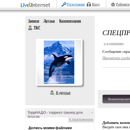
Регистрация
Вход
Рейтинги
Записи
Друзья
Комментарии
ТБГ
СПЕЦПР
+ в цитатник
Cообщение скры
Прочитать сооб
В друзья
Комментироват
ТоррНАДО - торрент-трекер для
-
блогов
К приложению
Добавить комм
Введите свое имя и
Делюсь моими файлами