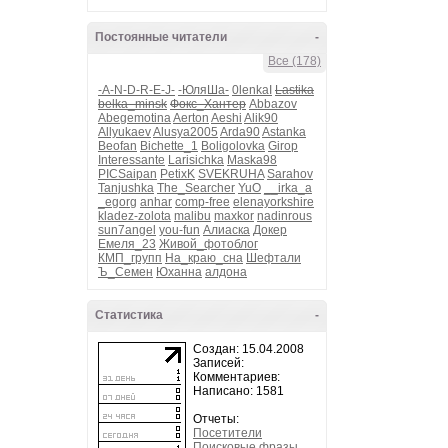
Постоянные читатели
-
Все (178)
-A-N-D-R-E-J-
-ЮляШа-
0lenkaI
Lastika
belka_minsk
Фокс_Хантер
Abbazov
Abegemotina
Aerton
Aeshi
Alik90
Allyukaev
Alusya2005
Arda90
Astanka
Beofan
Bichette_1
Boligolovka
Girop
Interessante
Larisichka
Maska98
PICSaipan
PetixK
SVEKRUHA
Sarahov
Tanjushka
The_Searcher
YuO
__irka_a
_egorg
anhar
comp-free
elenayorkshire
kladez-zolota
malibu
maxkor
nadinrous
sun7angel
you-fun
Алиаска
Докер
Емеля_23
Живой_фотоблог
КМП_групп
На_краю_сна
Шефтали
Ъ_Семен
Юханна
алдона
Статистика
-
Создан: 15.04.2008
Записей:
Комментариев:
Написано: 1581
Отчеты:
Посетители
Поисковые фразы