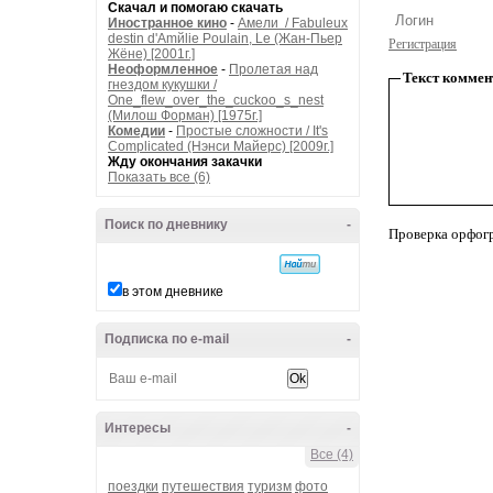
Скачал и помогаю скачать
Иностранное кино
-
Амели / Fabuleux
destin d'Amйlie Poulain, Le (Жан-Пьер
Регистрация
Жёне) [2001г.]
Неоформленное
-
Пролетая над
Текст коммен
гнездом кукушки /
One_flew_over_the_cuckoo_s_nest
(Милош Форман) [1975г.]
Комедии
-
Простые сложности / It's
Complicated (Нэнси Майерс) [2009г.]
Жду окончания закачки
Показать все (6)
Поиск по дневнику
-
Проверка орфог
в этом дневнике
Подписка по e-mail
-
Интересы
-
Все (4)
поездки
путешествия
туризм
фото