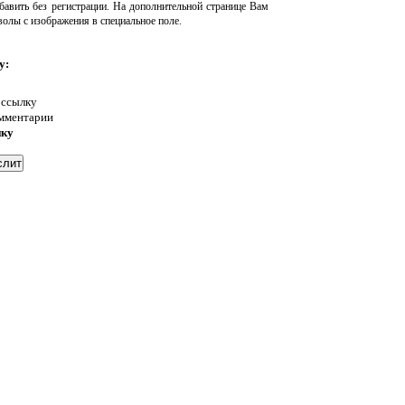
авить без регистрации. На дополнительной странице Вам
волы с изображения в специальное поле.
у:
 ссылку
омментарии
нку