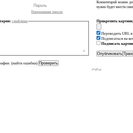
Комментарий можно доб
нужно будет ввести сим
Напоминание пароля
тария:
смайлики
Прикрепить картинк
Переводить URL в
Подписаться на к
Подписать карти
рафии: (найти ошибки)