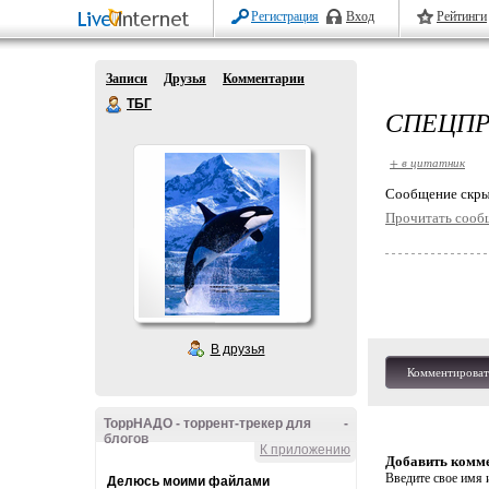
Регистрация
Вход
Рейтинги
Записи
Друзья
Комментарии
ТБГ
СПЕЦПР
+ в цитатник
Cообщение скры
Прочитать сооб
В друзья
Комментироват
ТоррНАДО - торрент-трекер для
-
блогов
К приложению
Добавить комм
Введите свое имя и
Делюсь моими файлами