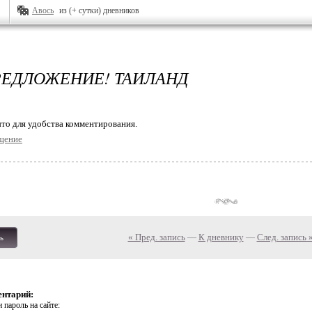
Авось
из (+ сутки) дневников
ЕДЛОЖЕНИЕ! ТАИЛАНД
то для удобства комментирования.
щение
« Пред. запись
—
К дневнику
—
След. запись 
ь
ентарий:
 пароль на сайте: