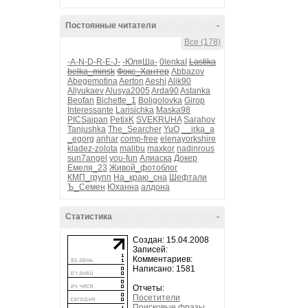
Постоянные читатели
-
Все (178)
-A-N-D-R-E-J-
-ЮляШа-
0lenkaI
Lastika
belka_minsk
Фокс_Хантер
Abbazov
Abegemotina
Aerton
Aeshi
Alik90
Allyukaev
Alusya2005
Arda90
Astanka
Beofan
Bichette_1
Boligolovka
Girop
Interessante
Larisichka
Maska98
PICSaipan
PetixK
SVEKRUHA
Sarahov
Tanjushka
The_Searcher
YuO
__irka_a
_egorg
anhar
comp-free
elenayorkshire
kladez-zolota
malibu
maxkor
nadinrous
sun7angel
you-fun
Алиаска
Докер
Емеля_23
Живой_фотоблог
КМП_групп
На_краю_сна
Шефтали
Ъ_Семен
Юханна
алдона
Статистика
-
Создан: 15.04.2008
Записей:
Комментариев:
Написано: 1581
Отчеты:
Посетители
Поисковые фразы