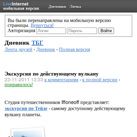
Live
Internet
Дневники
Личка
мобильная версия
Вы были перенаправлены на мобильную версию
страницы.
Вернуться!
Авторизация
Дневник
ТБГ
Лента друзей
-
Дневник
-
Полная версия
Экскурсия по действующему вулкану
23-11-2011 13:33
к комментариям
-
к полной версии
-
понравилось!
Студия путешественников Iffoneoff представляет:
экскурсия по Тейде
- самому доступному действующему
вулкану планеты.