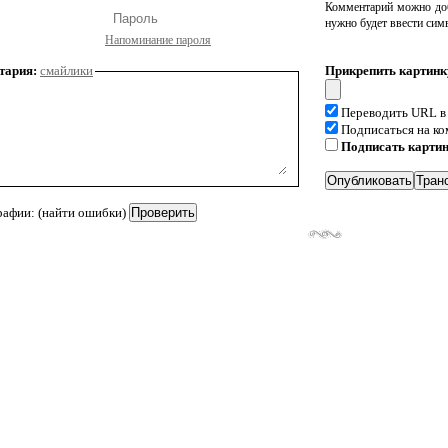
Комментарий можно доб
нужно будет ввести сим
Напоминание пароля
тария:
смайлики
Прикрепить картинк
Переводить URL в
Подписаться на к
Подписать карти
рафии: (найти ошибки)