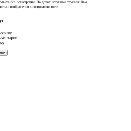
авить без регистрации. На дополнительной странице Вам
волы с изображения в специальное поле.
у:
 ссылку
омментарии
нку