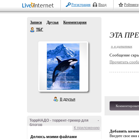
Регистрация
Вход
Рейтинги
Записи
Друзья
Комментарии
ТБГ
ЭТА ПР
+ в цитатник
Cообщение скры
Прочитать сооб
В друзья
Комментироват
ТоррНАДО - торрент-трекер для
-
блогов
К приложению
Добавить комм
Введите свое имя и
Делюсь моими файлами