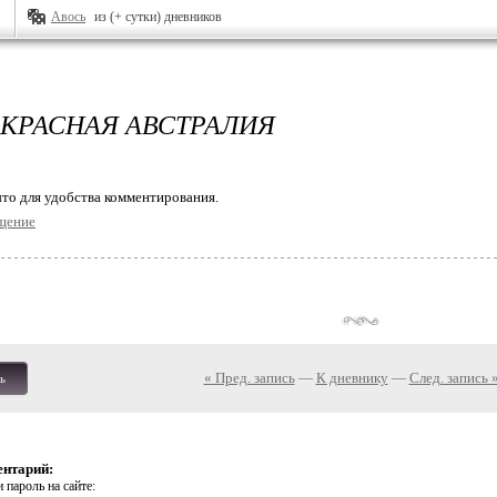
Авось
из (+ сутки) дневников
ЕКРАСНАЯ АВСТРАЛИЯ
то для удобства комментирования.
щение
« Пред. запись
—
К дневнику
—
След. запись 
ь
ентарий:
 пароль на сайте: