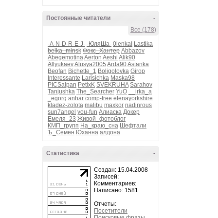
Постоянные читатели
-
Все (178)
-A-N-D-R-E-J-
-ЮляШа-
0lenkaI
Lastika
belka_minsk
Фокс_Хантер
Abbazov
Abegemotina
Aerton
Aeshi
Alik90
Allyukaev
Alusya2005
Arda90
Astanka
Beofan
Bichette_1
Boligolovka
Girop
Interessante
Larisichka
Maska98
PICSaipan
PetixK
SVEKRUHA
Sarahov
Tanjushka
The_Searcher
YuO
__irka_a
_egorg
anhar
comp-free
elenayorkshire
kladez-zolota
malibu
maxkor
nadinrous
sun7angel
you-fun
Алиаска
Докер
Емеля_23
Живой_фотоблог
КМП_групп
На_краю_сна
Шефтали
Ъ_Семен
Юханна
алдона
Статистика
-
Создан: 15.04.2008
Записей:
Комментариев:
Написано: 1581
Отчеты:
Посетители
Поисковые фразы