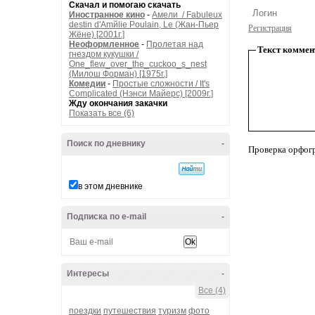
Скачал и помогаю скачать
Иностранное кино
-
Амели / Fabuleux
destin d'Amйlie Poulain, Le (Жан-Пьер
Регистрация
Жёне) [2001г.]
Неоформленное
-
Пролетая над
Текст коммен
гнездом кукушки /
One_flew_over_the_cuckoo_s_nest
(Милош Форман) [1975г.]
Комедии
-
Простые сложности / It's
Complicated (Нэнси Майерс) [2009г.]
Жду окончания закачки
Показать все (6)
Поиск по дневнику
-
Проверка орфог
в этом дневнике
Подписка по e-mail
-
Интересы
-
Все (4)
поездки
путешествия
туризм
фото