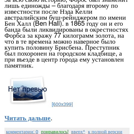
лишь единожды – благодаря второму по
известности после Нэда Келли
австралийским буш-рейнджером по имени
Бен Халл (Ben Hall). в 1865 году он и его
банда были ликвидированы в окрестностях
Форбса за кражу 77 килограмм золота, на
что в те времена можно наверное было
купить половину Брисбена. Преступник
был похоронен на городском кладбище, а
при въезде в центр города ему установлен
памятник.
[600x399]
.
Читать дальше
комментарии: 0
понравилось!
вверх^
к полной версии