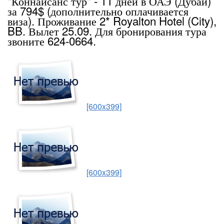
"Коннайсанс тур" - 11 дней в ОАЭ (Дубаи)
за 794$ (дополнительно оплачивается
виза). Проживание 2* Royalton Hotel (City),
BB. Вылет 25.09. Для бронирования тура
звоните 624-0664.
[600x399]
[600x399]