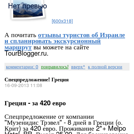
[600x318]
А почитать
отзывы туристов об Израиле
и спланировать экскурсионный
вы можете на сайте
маршрут
TourBlogger.ru.
комментарии: 0
понравилось!
вверх^
к полной версии
Спецпредложение! Греция
16-09-2013 11:08
Греция - за 420 евро
Спецпредложение от компании
"Музенидис Трэвел" - 8 дней в Греции (о.
Крит) за 420 евро. Проживание 2*+ Melpo
Hotel, BB. Вылет 25.09. Для бронирования