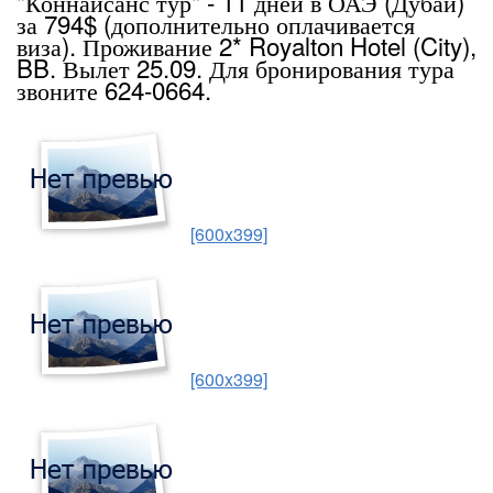
"Коннайсанс тур" - 11 дней в ОАЭ (Дубаи)
за 794$ (дополнительно оплачивается
виза). Проживание 2* Royalton Hotel (City),
BB. Вылет 25.09. Для бронирования тура
звоните 624-0664.
[600x399]
[600x399]