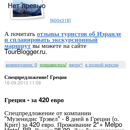
[600x318]
А почитать
отзывы туристов об Израиле
и спланировать экскурсионный
вы можете на сайте
маршрут
TourBlogger.ru.
комментарии: 0
понравилось!
вверх^
к полной версии
Спецпредложение! Греция
16-09-2013 11:08
Греция - за 420 евро
Спецпредложение от компании
"Музенидис Трэвел" - 8 дней в Греции (о.
Крит) за 420 евро. Проживание 2*+ Melpo
Hotel, BB. Вылет 25.09. Для бронирования