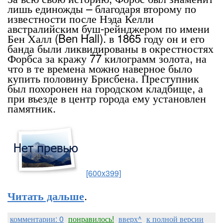
лишь единожды – благодаря второму по
известности после Нэда Келли
австралийским буш-рейнджером по имени
Бен Халл (Ben Hall). в 1865 году он и его
банда были ликвидированы в окрестностях
Форбса за кражу 77 килограмм золота, на
что в те времена можно наверное было
купить половину Брисбена. Преступник
был похоронен на городском кладбище, а
при въезде в центр города ему установлен
памятник.
[600x399]
.
Читать дальше
комментарии: 0
понравилось!
вверх^
к полной версии