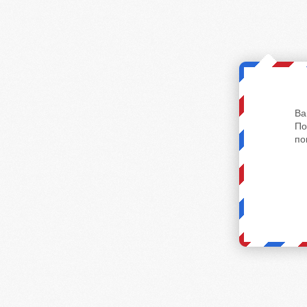
Ва
По
по